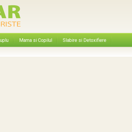
uplu
Mama si Copilul
Slabire si Detoxifiere