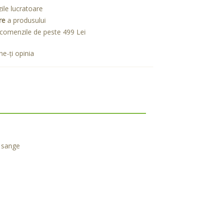
zile lucratoare
re
a produsului
comenzile de peste 499 Lei
e-ţi opinia
n sange