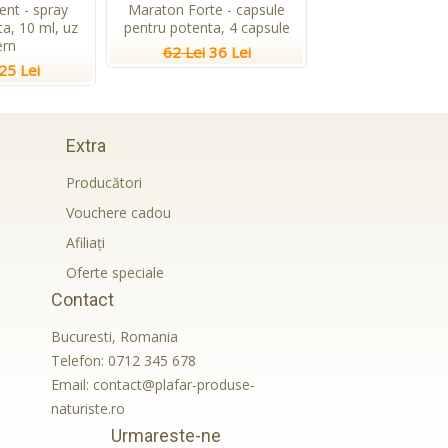
ent - spray
Maraton Forte - capsule
a, 10 ml, uz
pentru potenta, 4 capsule
ern
62 Lei
36 Lei
25 Lei
Extra
Producători
Vouchere cadou
Afiliaţi
Oferte speciale
Contact
Bucuresti, Romania
Telefon:
0712 345 678
Email:
contact@plafar-produse-
naturiste.ro
Urmareste-ne