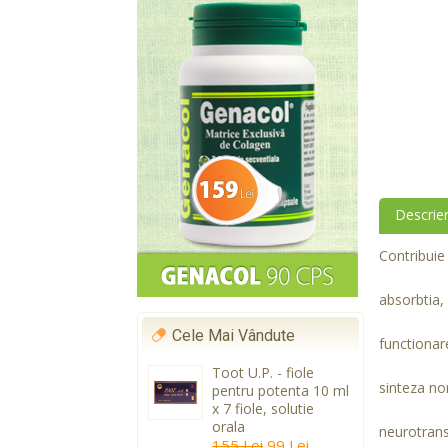
Descrie
Contribuie 
absorbtia, 
Cele Mai Vândute
functionar
Toot U.P. - fiole
sinteza no
pentru potenta 10 ml
x 7 fiole, solutie
orala
neurotrans
155 Lei
99 Lei