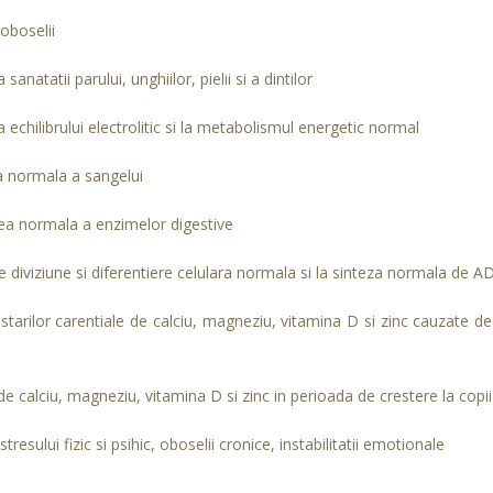
oboselii
sanatatii parului, unghiilor, pielii si a dintilor
echilibrului electrolitic si la metabolismul energetic normal
 normala a sangelui
ea normala a enzimelor digestive
e diviziune si diferentiere celulara normala si la sinteza normala de 
starilor carentiale de calciu, magneziu, vitamina D si zinc cauzate 
de calciu, magneziu, vitamina D si zinc in perioada de crestere la copii
tresului fizic si psihic, oboselii cronice, instabilitatii emotionale