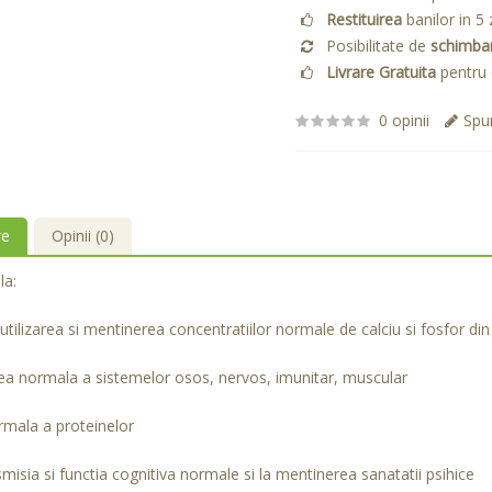
Restituirea
banilor in 5 
Posibilitate de
schimba
Livrare Gratuita
pentru 
0 opinii
Spun
re
Opinii (0)
la:
utilizarea si mentinerea concentratiilor normale de calciu si fosfor di
ea normala a sistemelor osos, nervos, imunitar, muscular
rmala a proteinelor
misia si functia cognitiva normale si la mentinerea sanatatii psihice