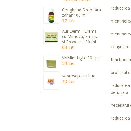
reducerea 
Coughend Sirop fara
zahar 100 ml
37 Lei
mentinerea 
Aur Derm - Crema
mentinerea 
cu Mimoza, Smirna
si Propolis - 30 ml
coagularea
68 Lei
Visislim Light 30 cps
functionar
53 Lei
procesul d
Miprosept 10 buc
40 Lei
reducerea 
deficitara
necesarul 
reducerea s