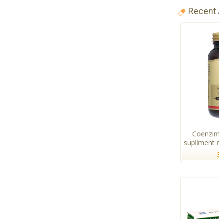
Recent
Coenzim
supliment n