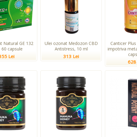
nt Natural GE 132
Ulei ozonat Medozon CBD
Canticer Plus
, 60 capsule
Antistress, 10 ml
impotriva meta
caps
355 Lei
313 Lei
628 