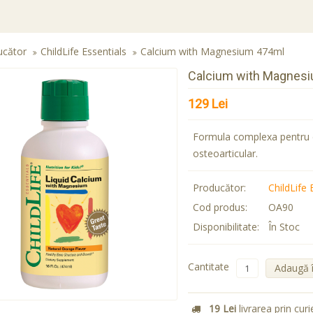
ucător
ChildLife Essentials
Calcium with Magnesium 474ml
Calcium with Magnes
129 Lei
Formula complexa pentru d
osteoarticular.
Producător:
ChildLife 
Cod produs:
OA90
Disponibilitate:
În Stoc
Cantitate
Adaugă 
19 Lei
livrarea prin curi