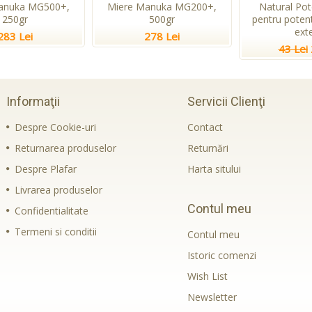
anuka MG500+,
Miere Manuka MG200+,
Natural Pot
250gr
500gr
pentru potent
ext
283 Lei
278 Lei
43 Lei
Informaţii
Servicii Clienţi
Despre Cookie-uri
Contact
Returnarea produselor
Returnări
Despre Plafar
Harta sitului
Livrarea produselor
Contul meu
Confidentialitate
Termeni si conditii
Contul meu
Istoric comenzi
Wish List
Newsletter