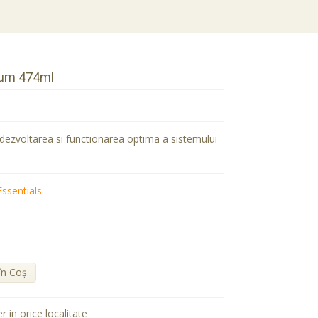
ium 474ml
ezvoltarea si functionarea optima a sistemului
Essentials
în Coş
er in orice localitate