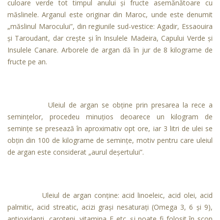
culoare verde tot timpul anului şi fructe asemănătoare cu
măslinele. Arganul este originar din Maroc, unde este denumit
„măslinul Marocului”, din regiunile sud-vestice: Agadir, Essaouira
şi Taroudant, dar creşte şi în Insulele Madeira, Capului Verde și
Insulele Canare. Arborele de argan dă în jur de 8 kilograme de
fructe pe an.
Uleiul de argan se obţine prin presarea la rece a
seminţelor, procedeu minuţios deoarece un kilogram de
seminţe se presează în aproximativ opt ore, iar 3 litri de ulei se
obţin din 100 de kilograme de seminţe, motiv pentru care uleiul
de argan este considerat „aurul deşertului”.
Uleiul de argan conţine: acid linoeleic, acid olei, acid
palmitic, acid streatic, acizi graşi nesaturaţi (Omega 3, 6 şi 9),
antioxidanţi, caroteni, vitamina E etc. şi poate fi folosit în scop