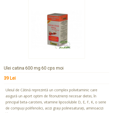
Ulei catina 600 mg 60 cps moi
39 Lei
Uleiul de Cătină reprezintă un complex polivitaminic care
asigură un aport optim de fitonutrienţi necesar dietei, în
principal beta-caroteni, vitamine liposolubile D, E, F, K, o serie
de compuşi polifenolici, acizi graşi polinesaturaţi, aminoacizi