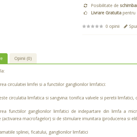
Posibilitate de
schimba
Livrare Gratuita
pentru 
0 opinii
Spun
re
Opinii (0)
la:
ea circulatiei limfei si a functiilor ganglionilor limfatici:
te circulatia limfatica si sangvina: tonifica valvele si peretii limfatici,
rea functiilor ganglionilor limfatici de indepartare din limfa a mic
(activarea macrofagelor) si de stimulare imunitara (producerea si elibe
amatiile splinei, ficatului, ganglionilor limfatici