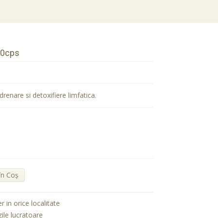
60cps
enare si detoxifiere limfatica.
în Coş
er in orice localitate
zile lucratoare