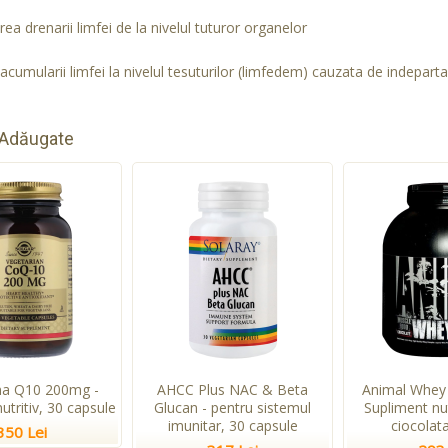
ea drenarii limfei de la nivelul tuturor organelor
cumularii limfei la nivelul tesuturilor (limfedem) cauzata de indepartar
 Adăugate
a Q10 200mg -
AHCC Plus NAC & Beta
Animal Whey 
utritiv, 30 capsule
Glucan - pentru sistemul
Supliment nu
imunitar, 30 capsule
ciocolata
350 Lei