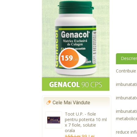
Descrie
Contribuie 
imbunatatir
imbunatates
Cele Mai Vândute
imbunatati
Toot U.P. - fiole
metabolice 
pentru potenta 10 ml
x 7 fiole, solutie
orala
reduce infl
155 Lei
99 Lei