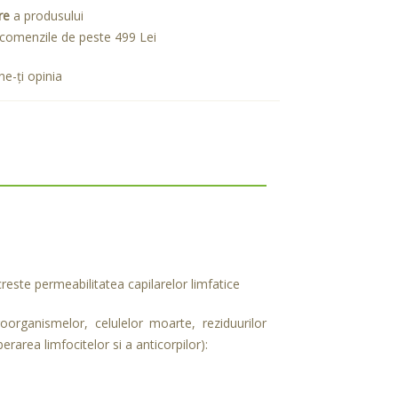
re
a produsului
comenzile de peste 499 Lei
e-ţi opinia
 creste permeabilitatea capilarelor limfatice
roorganismelor, celulelor moarte, reziduurilor
rarea limfocitelor si a anticorpilor):