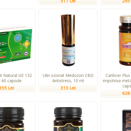
317 Lei
293 
nt Natural GE 132
Ulei ozonat Medozon CBD
Canticer Plus
, 60 capsule
Antistress, 10 ml
impotriva meta
caps
355 Lei
313 Lei
628 