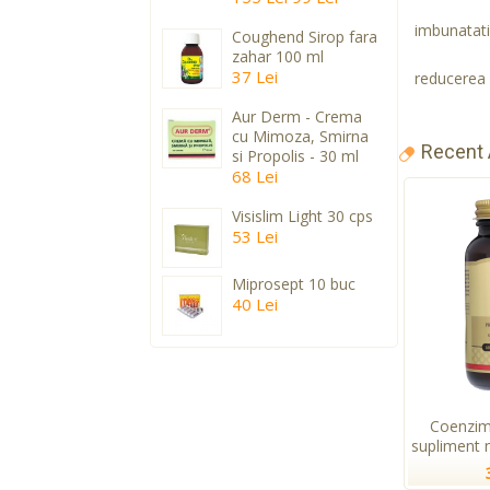
imbunatatir
Coughend Sirop fara
zahar 100 ml
37 Lei
reducerea a
Aur Derm - Crema
cu Mimoza, Smirna
Recent
si Propolis - 30 ml
68 Lei
Visislim Light 30 cps
53 Lei
Miprosept 10 buc
40 Lei
Coenzim
supliment n