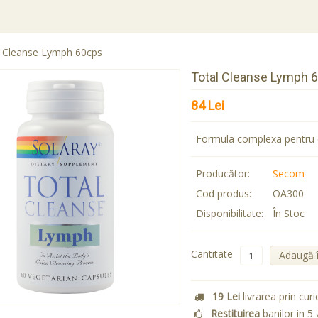
l Cleanse Lymph 60cps
Total Cleanse Lymph 
84 Lei
Formula complexa pentru dr
Producător:
Secom
Cod produs:
OA300
Disponibilitate:
În Stoc
Cantitate
Adaugă 
19 Lei
livrarea prin curi
Restituirea
banilor in 5 