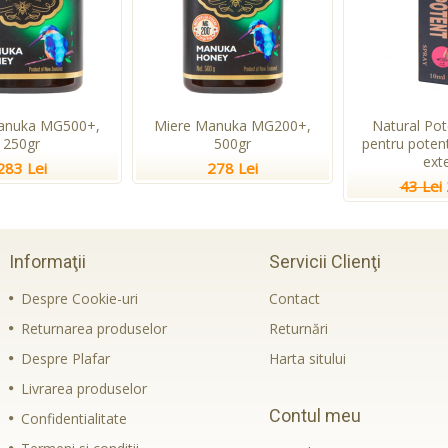
anuka MG500+,
Miere Manuka MG200+,
Natural Pot
250gr
500gr
pentru potent
ext
283 Lei
278 Lei
43 Lei
Informaţii
Servicii Clienţi
Despre Cookie-uri
Contact
Returnarea produselor
Returnări
Despre Plafar
Harta sitului
Livrarea produselor
Contul meu
Confidentialitate