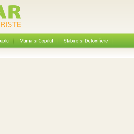
uplu
Mama si Copilul
Slabire si Detoxifiere