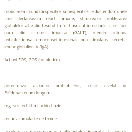
modularea imunitatii specifice si nespecifice: reduc endotoxinele
care declanseaza reactii imune, stimuleaza proliferarea
globulelor albe din tesutul limfoid asociat intestinului care face
parte din sistemul imunitar (GALT), mentin actiunea
antiinfectioasa a mucoasei intestinale prin stimularea secretiei
imunoglobulinei A (IgA)
Actiuni FOS, GOS (prebiotice):
potenteaza actiunea probioticelor, cresc nivelul de
Bifidobacterium longum
regleaza echilibrul acido-bazic
reduc acumularile de toxine
accelereaza descompunerea alimentelor ingerate, facandu-le