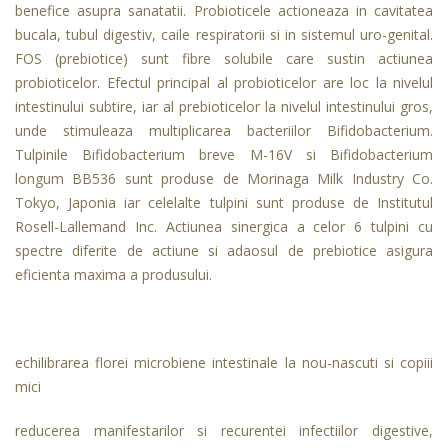
benefice asupra sanatatii. Probioticele actioneaza in cavitatea
bucala, tubul digestiv, caile respiratorii si in sistemul uro-genital.
FOS (prebiotice) sunt fibre solubile care sustin actiunea
probioticelor. Efectul principal al probioticelor are loc la nivelul
intestinului subtire, iar al prebioticelor la nivelul intestinului gros,
unde stimuleaza multiplicarea bacteriilor Bifidobacterium.
Tulpinile Bifidobacterium breve M-16V si Bifidobacterium
longum BB536 sunt produse de Morinaga Milk Industry Co.
Tokyo, Japonia iar celelalte tulpini sunt produse de Institutul
Rosell-Lallemand Inc. Actiunea sinergica a celor 6 tulpini cu
spectre diferite de actiune si adaosul de prebiotice asigura
eficienta maxima a produsului.
echilibrarea florei microbiene intestinale la nou-nascuti si copiii
mici
reducerea manifestarilor si recurentei infectiilor digestive,