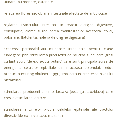
urinare, pulmonare, cutanate
refacerea florei microbiane intestinale afectata de antibiotice
reglarea tranzitului intestinal in reactii alergice digestive,
constipatie, diaree si reducerea manifestarilor acestora (colici,
balonare, flatulenta, halena de origine digestiva)
scaderea permeabilitatii mucoasei intestinale pentru toxine
endogene prin stimularea productiei de mucina si de acizi grasi
cu lant scurt (de ex.: acidul butiric) care sunt principala sursa de
energie a celulelor epiteliale din mucoasa colonului, reduc
productia imunoglobulinei E (IgE) implicata in cresterea nivelului
histaminei
stimularea producerii enzimei lactaza (beta-galactozidaza) care
creste asimilarea lactozei
stimularea enzimelor proprii celulelor epiteliale ale tractului
digestiv (de ex.: invertaza, maltaza)