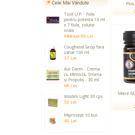
Cele Mai Vândute
Plus
Toot U.P. - fiole
pentru potenta 10 ml
x 7 fiole, solutie
orala
155 Lei
99 Lei
Coughend Sirop fara
zahar 100 ml
37 Lei
Aur Derm - Crema
cu Mimoza, Smirna
si Propolis - 30 ml
68 Lei
Miere M
Visislim Light 30 cps
53 Lei
Miprosept 10 buc
40 Lei