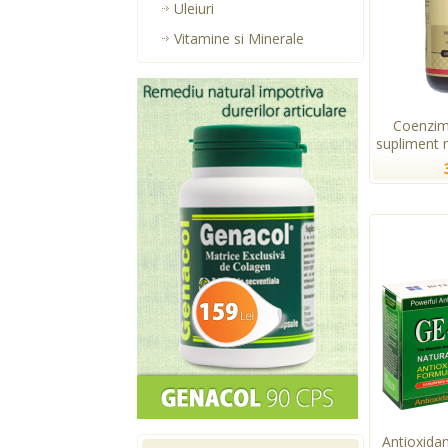
Uleiuri
Vitamine si Minerale
Coenzim
supliment n
Antioxida