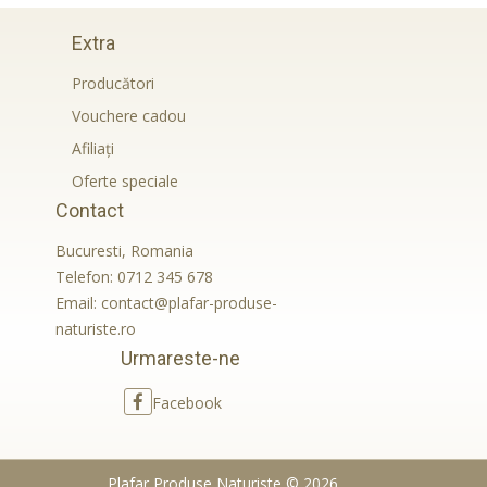
Extra
Producători
Vouchere cadou
Afiliaţi
Oferte speciale
Contact
Bucuresti, Romania
Telefon:
0712 345 678
Email:
contact@plafar-produse-
naturiste.ro
Urmareste-ne
Facebook
Plafar Produse Naturiste © 2026