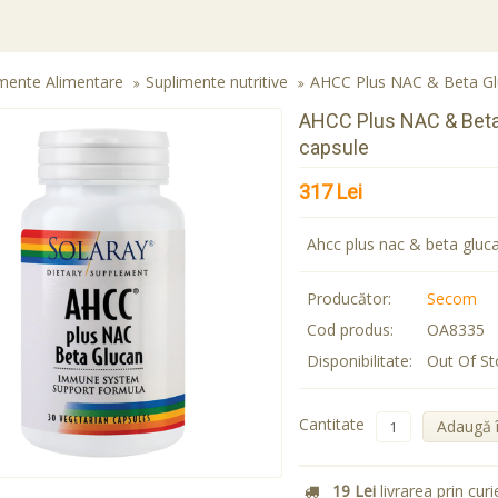
mente Alimentare
Suplimente nutritive
AHCC Plus NAC & Beta Gluc
AHCC Plus NAC & Beta 
capsule
317 Lei
Ahcc plus nac & beta gluc
Producător:
Secom
Cod produs:
OA8335
Disponibilitate:
Out Of St
Cantitate
Adaugă 
19 Lei
livrarea prin curi