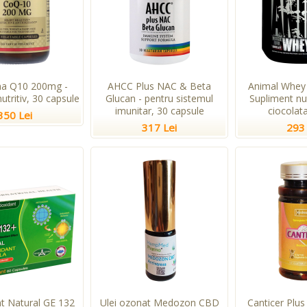
a Q10 200mg -
AHCC Plus NAC & Beta
Animal Whey 
utritiv, 30 capsule
Glucan - pentru sistemul
Supliment nu
imunitar, 30 capsule
ciocolata
350 Lei
317 Lei
293 
nt Natural GE 132
Ulei ozonat Medozon CBD
Canticer Plus