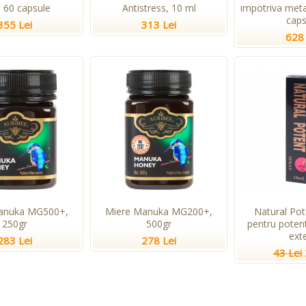
, 60 capsule
Antistress, 10 ml
impotriva meta
caps
355 Lei
313 Lei
628 
anuka MG500+,
Miere Manuka MG200+,
Natural Pot
250gr
500gr
pentru potent
ext
283 Lei
278 Lei
43 Lei