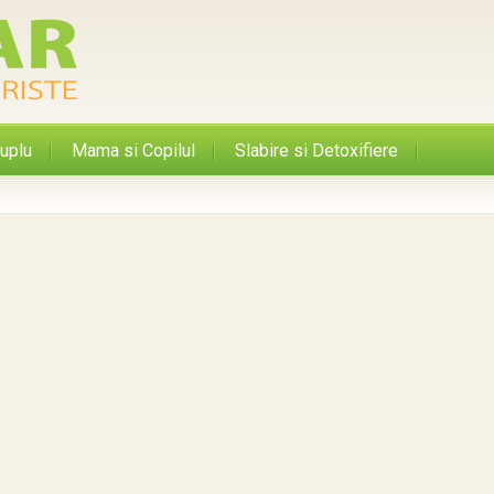
uplu
Mama si Copilul
Slabire si Detoxifiere