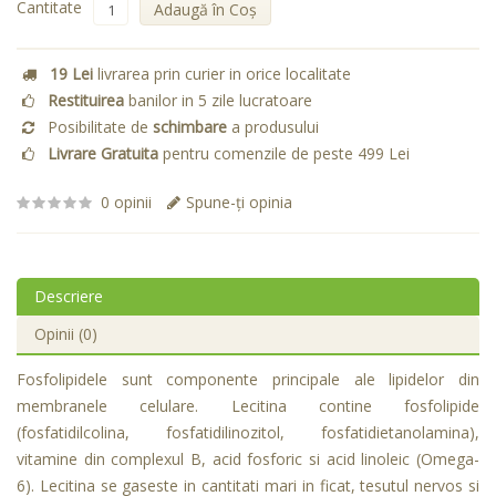
Cantitate
Adaugă în Coş
19 Lei
livrarea prin curier in orice localitate
Restituirea
banilor in 5 zile lucratoare
Posibilitate de
schimbare
a produsului
Livrare Gratuita
pentru comenzile de peste 499 Lei
0 opinii
Spune-ţi opinia
Descriere
Opinii (0)
Fosfolipidele sunt componente principale ale lipidelor din
membranele celulare. Lecitina contine fosfolipide
(fosfatidilcolina, fosfatidilinozitol, fosfatidietanolamina),
vitamine din complexul B, acid fosforic si acid linoleic (Omega-
6). Lecitina se gaseste in cantitati mari in ficat, tesutul nervos si