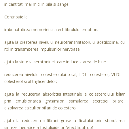
in cantitati mai mici in bila si sange.
Contribuie la:
imbunatatirea memoriei si a echilibrulului emotional:
ajuta la cresterea nivelului neurotransmitatorului acetilcolina, cu
rol in transmiterea impulsurilor nervoase
ajuta la sinteza serotoninei, care induce starea de bine
reducerea nivelului colesterolului total, LDL -colesterol, VLDL -
colesterol si al trigliceridelor:
ajuta la reducerea absorbtiei intestinale a colesterolului biliar
prin emulsionarea grasimilor, stimularea secretiei biliare,
dizolvarea calculilor biliari de colesterol
ajuta la reducerea infiltrarii grase a ficatului prin stimularea
sintezei hepatice a fosfolipidelor (efect lipotrop)