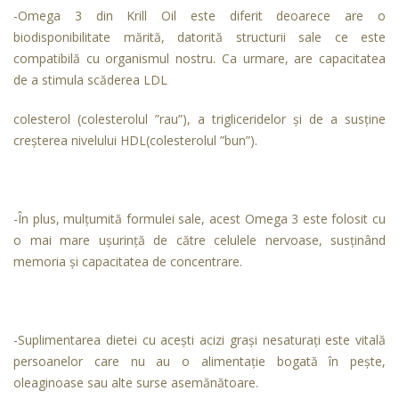
-Omega 3 din Krill Oil este diferit deoarece are o
biodisponibilitate mărită, datorită structurii sale ce este
compatibilă cu organismul nostru. Ca urmare, are capacitatea
de a stimula scăderea LDL
colesterol (colesterolul ”rau”), a trigliceridelor și de a susține
creșterea nivelului HDL(colesterolul ”bun”).
-În plus, mulțumită formulei sale, acest Omega 3 este folosit cu
o mai mare ușurință de către celulele nervoase, susținând
memoria și capacitatea de concentrare.
-Suplimentarea dietei cu acești acizi grași nesaturați este vitală
persoanelor care nu au o alimentație bogată în pește,
oleaginoase sau alte surse asemănătoare.