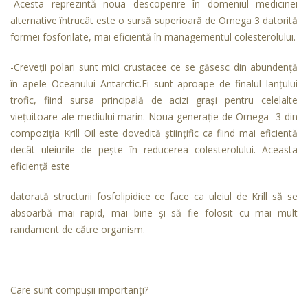
-Acesta reprezintă noua descoperire în domeniul medicinei
alternative întrucât este o sursă superioară de Omega 3 datorită
formei fosforilate, mai eficientă în managementul colesterolului.
-Creveții polari sunt mici crustacee ce se găsesc din abundență
în apele Oceanului Antarctic.Ei sunt aproape de finalul lanțului
trofic, fiind sursa principală de acizi grași pentru celelalte
viețuitoare ale mediului marin. Noua generație de Omega -3 din
compoziția Krill Oil este dovedită științific ca fiind mai eficientă
decât uleiurile de pește în reducerea colesterolului. Aceasta
eficiență este
datorată structurii fosfolipidice ce face ca uleiul de Krill să se
absoarbă mai rapid, mai bine și să fie folosit cu mai mult
randament de către organism.
Care sunt compușii importanți?