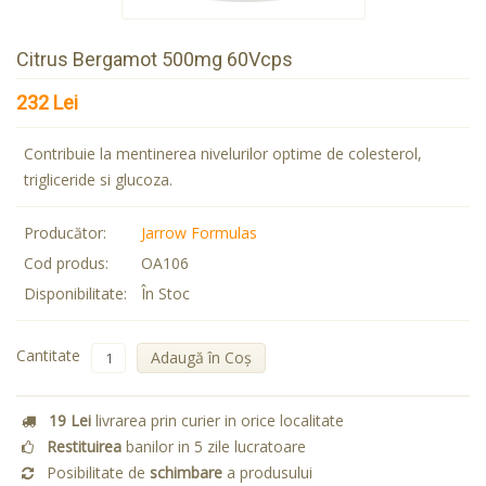
Citrus Bergamot 500mg 60Vcps
232 Lei
Contribuie la mentinerea nivelurilor optime de colesterol,
trigliceride si glucoza.
Producător:
Jarrow Formulas
Cod produs:
OA106
Disponibilitate:
În Stoc
Cantitate
Adaugă în Coş
19 Lei
livrarea prin curier in orice localitate
Restituirea
banilor in 5 zile lucratoare
Posibilitate de
schimbare
a produsului