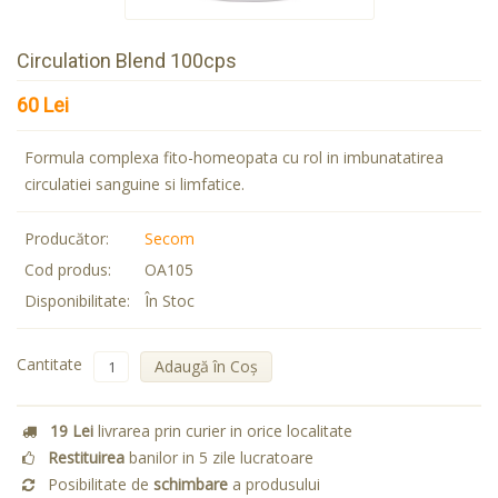
Circulation Blend 100cps
60 Lei
Formula complexa fito-homeopata cu rol in imbunatatirea
circulatiei sanguine si limfatice.
Producător:
Secom
Cod produs:
OA105
Disponibilitate:
În Stoc
Cantitate
Adaugă în Coş
19 Lei
livrarea prin curier in orice localitate
Restituirea
banilor in 5 zile lucratoare
Posibilitate de
schimbare
a produsului