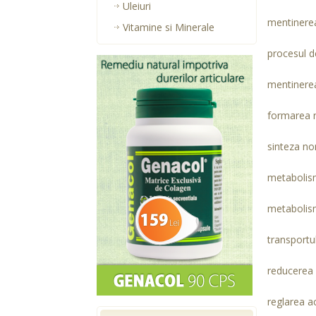
Uleiuri
mentinerea 
Vitamine si Minerale
procesul d
mentinerea 
formarea n
sinteza no
metabolism
metabolis
transportul
reducerea o
reglarea a