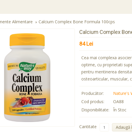
mente Alimentare
Calcium Complex Bone Formula 100cps
Calcium Complex Bon
84 Lei
Cea mai complexa asociere 
optime, cu proprietati supe
pentru mentinerea densitat
osteoarticular, muscular, 
Producător:
Nature's
Cod produs:
OA88
Disponibilitate:
În Stoc
Cantitate
Adaugă 