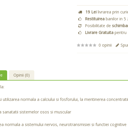
19 Lei
livrarea prin curi
Restituirea
banilor in 5 
Posibilitate de
schimba
Livrare Gratuita
pentru 
0 opinii
Spun
re
Opinii (0)
la:
i utilizarea normala a calciului si fosforului, la mentinerea concentrat
 sanatatii sistemelor osos si muscular
ea normala a sistemului nervos, neurotransmisiei si functiei cognitive 