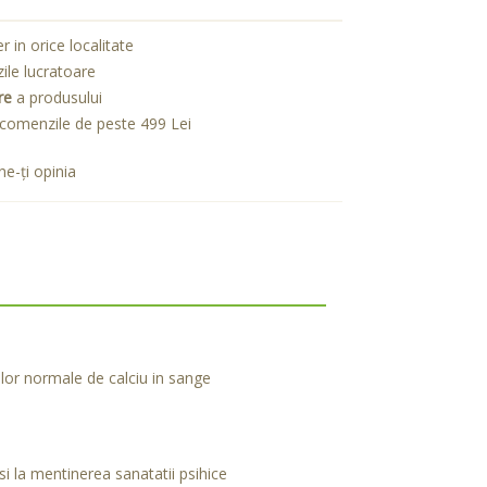
er in orice localitate
zile lucratoare
re
a produsului
comenzile de peste 499 Lei
e-ţi opinia
iilor normale de calciu in sange
si la mentinerea sanatatii psihice