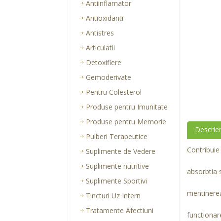
Antiinflamator
Antioxidanti
Antistres
Articulatii
Detoxifiere
Gemoderivate
Pentru Colesterol
Produse pentru Imunitate
Produse pentru Memorie
Descrie
Pulberi Terapeutice
Contribuie 
Suplimente de Vedere
Suplimente nutritive
absorbtia s
Suplimente Sportivi
mentinerea
Tincturi Uz Intern
Tratamente Afectiuni
functionar