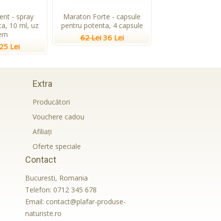
ent - spray
Maraton Forte - capsule
a, 10 ml, uz
pentru potenta, 4 capsule
ern
62 Lei
36 Lei
25 Lei
Extra
Producători
Vouchere cadou
Afiliaţi
Oferte speciale
Contact
Bucuresti, Romania
Telefon:
0712 345 678
Email:
contact@plafar-produse-
naturiste.ro