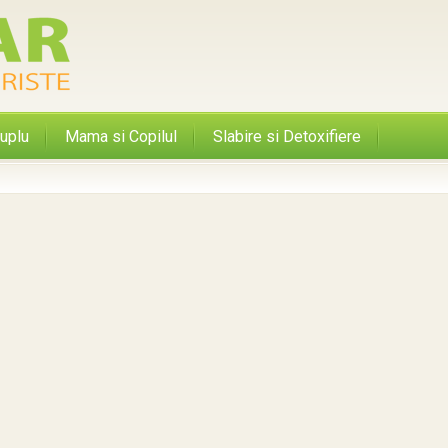
uplu
Mama si Copilul
Slabire si Detoxifiere