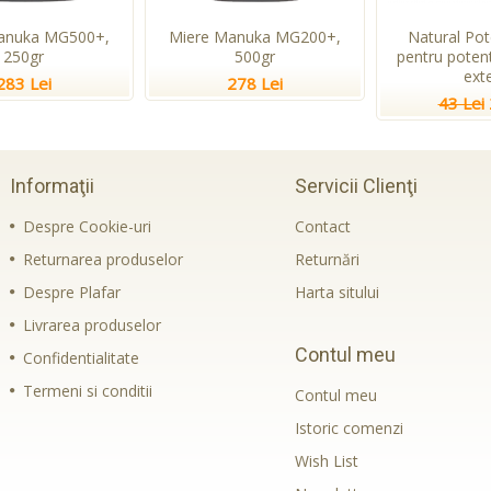
anuka MG500+,
Miere Manuka MG200+,
Natural Pot
250gr
500gr
pentru potent
ext
283 Lei
278 Lei
43 Lei
Informaţii
Servicii Clienţi
Despre Cookie-uri
Contact
Returnarea produselor
Returnări
Despre Plafar
Harta sitului
Livrarea produselor
Contul meu
Confidentialitate
Termeni si conditii
Contul meu
Istoric comenzi
Wish List