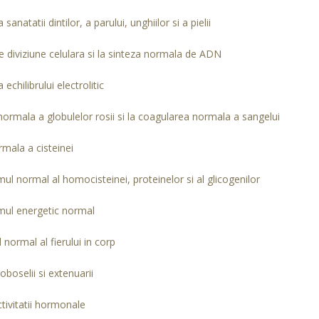
sanatatii dintilor, a parului, unghiilor si a pielii
e diviziune celulara si la sinteza normala de ADN
echilibrului electrolitic
ormala a globulelor rosii si la coagularea normala a sangelui
rmala a cisteinei
ul normal al homocisteinei, proteinelor si al glicogenilor
mul energetic normal
 normal al fierului in corp
boselii si extenuarii
ctivitatii hormonale