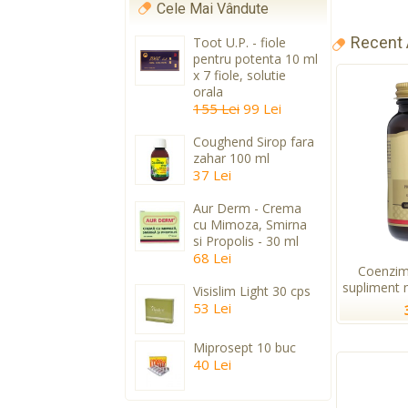
Cele Mai Vândute
Recent
Toot U.P. - fiole
pentru potenta 10 ml
x 7 fiole, solutie
orala
155 Lei
99 Lei
Coughend Sirop fara
zahar 100 ml
37 Lei
Aur Derm - Crema
cu Mimoza, Smirna
si Propolis - 30 ml
68 Lei
Coenzim
supliment n
Visislim Light 30 cps
53 Lei
Miprosept 10 buc
40 Lei