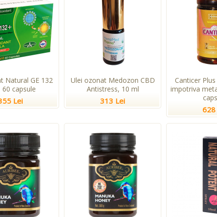
nt Natural GE 132
Ulei ozonat Medozon CBD
Canticer Plus
, 60 capsule
Antistress, 10 ml
impotriva meta
caps
355 Lei
313 Lei
628 