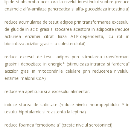
lipide si absorbtia acestora la nivelul intestinului subtire (reduce
enzimele alfa-amilaza pancreatica si alfa-glucozidaza intestinala)
reduce acumularea de tesut adipos prin transformarea excesului
de glucide in acizi grasi si stocarea acestora in adipocite (reduce
actiunea enzimei citrat liaza ATP-dependenta, cu rol in
biosinteza acizilor grasi si a colesterolului)
reduce excesul de tesut adipos prin stimularea transformarii
grasimii depozitate in energie* (stimuleaza intrarea si “arderea”
acizilor grasi in mitocondriile celulare prin reducerea nivelului
enzimei malonil-CoA)
reducerea apetitului si a excesului alimentar:
induce starea de satietate (reduce nivelul neuropeptidului Y in
tesutul hipotalamic si rezistenta la leptina)
reduce foamea “emotionala” (creste nivelul serotoninei)