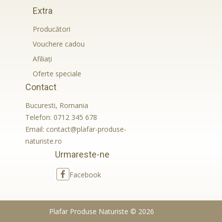
Extra
Producători
Vouchere cadou
Afiliaţi
Oferte speciale
Contact
Bucuresti, Romania
Telefon:
0712 345 678
Email:
contact@plafar-produse-
naturiste.ro
Urmareste-ne
Facebook
Plafar Produse Naturiste © 2026