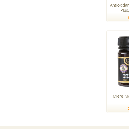
Antioxida
Plus
Miere M