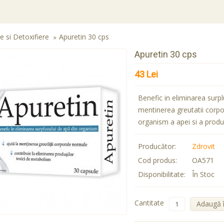
re si Detoxifiere
Apuretin 30 cps
Apuretin 30 cps
43 Lei
Benefic in eliminarea surpl
mentinerea greutatii corpo
organism a apei si a produ
Producător:
Zdrovit
Cod produs:
OA571
Disponibilitate:
În Stoc
Cantitate
Adaugă 