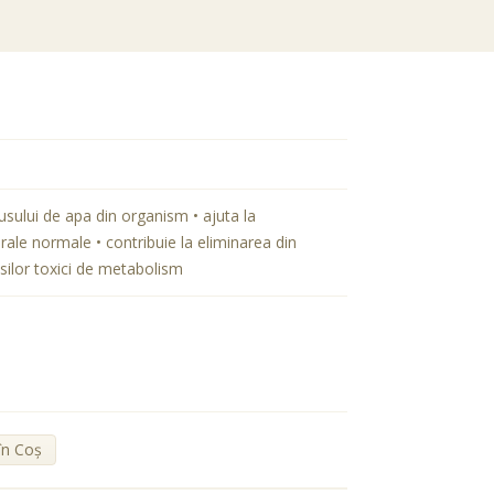
usului de apa din organism • ajuta la
rale normale • contribuie la eliminarea din
silor toxici de metabolism
în Coş