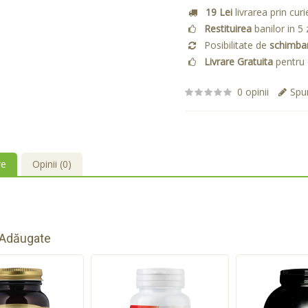
19 Lei
livrarea prin curi
Restituirea
banilor in 5 
Posibilitate de
schimba
Livrare Gratuita
pentru 
0 opinii
Spun
re
Opinii (0)
 Adăugate