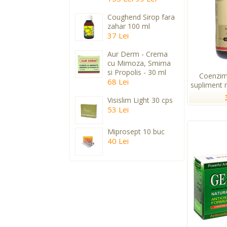
Coughend Sirop fara
zahar 100 ml
37 Lei
Aur Derm - Crema
cu Mimoza, Smirna
si Propolis - 30 ml
Coenzim
68 Lei
supliment n
Visislim Light 30 cps
53 Lei
Miprosept 10 buc
40 Lei