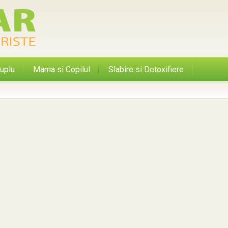
uplu
Mama si Copilul
Slabire si Detoxifiere