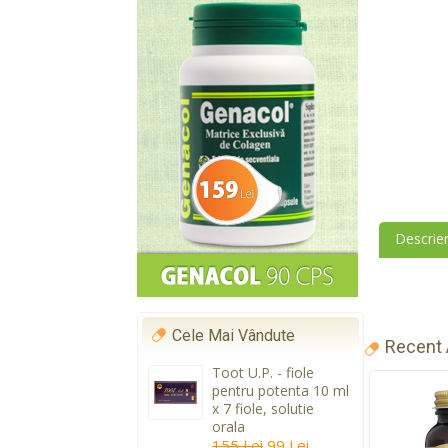
Descrie
Cele Mai Vândute
Recent
Toot U.P. - fiole
pentru potenta 10 ml
x 7 fiole, solutie
orala
155 Lei
99 Lei