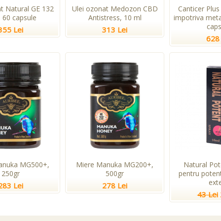
nt Natural GE 132
Ulei ozonat Medozon CBD
Canticer Plus
, 60 capsule
Antistress, 10 ml
impotriva meta
caps
355 Lei
313 Lei
628 
anuka MG500+,
Miere Manuka MG200+,
Natural Pot
250gr
500gr
pentru potent
ext
283 Lei
278 Lei
43 Lei