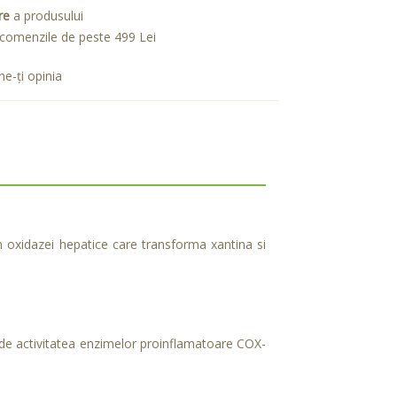
re
a produsului
comenzile de peste 499 Lei
e-ţi opinia
tin oxidazei hepatice care transforma xantina si
 scade activitatea enzimelor proinflamatoare COX-