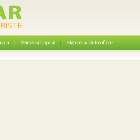
uplu
Mama si Copilul
Slabire si Detoxifiere