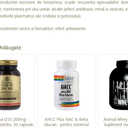
productiei excesive de histamina: scade recurenta episoadelor dur
ic mentinerea pH-ului urinar alcalin (efect antilitiazic renal si vezical), 
velurile plasmatice ale sodiului si potasiului)
ezistentei serice a hematiilor; efect antianemic
 Adăugate
a Q10 200mg -
AHCC Plus NAC & Beta
Animal Whey 
utritiv, 30 capsule
Glucan - pentru sistemul
Supliment nu