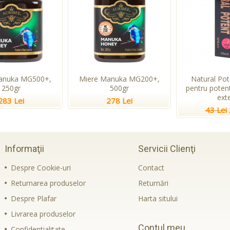
anuka MG500+,
Miere Manuka MG200+,
Natural Pot
250gr
500gr
pentru potent
ext
283 Lei
278 Lei
43 Lei
Informaţii
Servicii Clienţi
Despre Cookie-uri
Contact
Returnarea produselor
Returnări
Despre Plafar
Harta sitului
Livrarea produselor
Contul meu
Confidentialitate