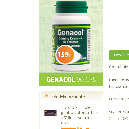
Descrie
Contribuie 
mentinerea
hipoxantina
Cele Mai Vândute
cresterea e
Toot U.P. - fiole
scaderea in
pentru potenta 10 ml
x 7 fiole, solutie
2 si 5-LOX
orala
155 Lei
99 Lei