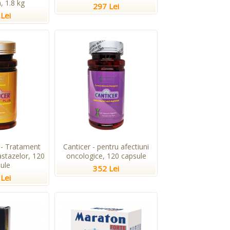
, 1.8 kg
297 Lei
Lei
 - Tratament
Canticer - pentru afectiuni
stazelor, 120
oncologice, 120 capsule
ule
352 Lei
Lei