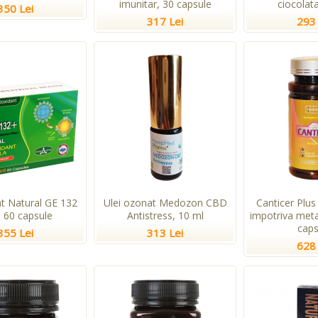
imunitar, 30 capsule
ciocolata
350 Lei
317 Lei
293 
nt Natural GE 132
Ulei ozonat Medozon CBD
Canticer Plus
, 60 capsule
Antistress, 10 ml
impotriva meta
caps
355 Lei
313 Lei
628 