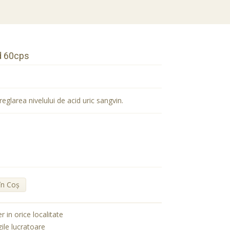
d 60cps
glarea nivelului de acid uric sangvin.
în Coş
er in orice localitate
zile lucratoare