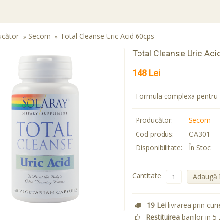
ucător
Secom
Total Cleanse Uric Acid 60cps
Total Cleanse Uric Aci
148 Lei
Formula complexa pentru re
Producător:
Secom
Cod produs:
OA301
Disponibilitate:
În Stoc
Cantitate
Adaugă 
19 Lei
livrarea prin curi
Restituirea
banilor in 5 