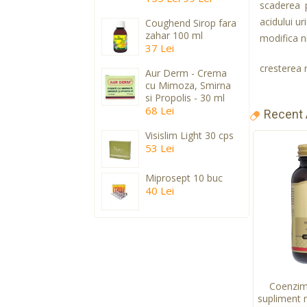
scaderea 
acidului ur
Coughend Sirop fara
zahar 100 ml
modifica ni
37 Lei
cresterea r
Aur Derm - Crema
cu Mimoza, Smirna
si Propolis - 30 ml
68 Lei
Recent
Visislim Light 30 cps
53 Lei
Miprosept 10 buc
40 Lei
Coenzim
supliment n