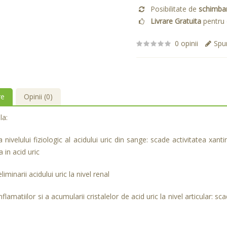
Posibilitate de
schimba
Livrare Gratuita
pentru 
0 opinii
Spun
re
Opinii (0)
la:
 nivelului fiziologic al acidului uric din sange: scade activitatea xan
 in acid uric
liminarii acidului uric la nivel renal
flamatiilor si a acumularii cristalelor de acid uric la nivel articular: