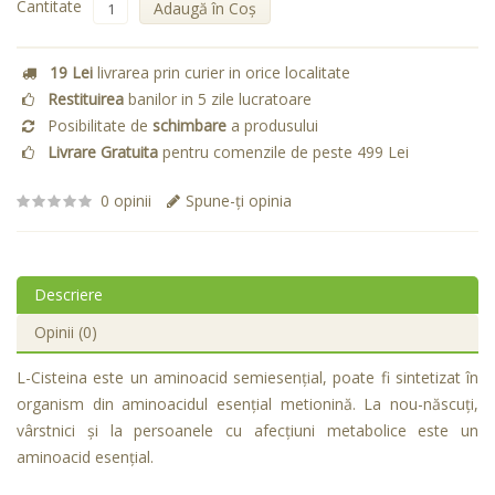
Cantitate
Adaugă în Coş
19 Lei
livrarea prin curier in orice localitate
Restituirea
banilor in 5 zile lucratoare
Posibilitate de
schimbare
a produsului
Livrare Gratuita
pentru comenzile de peste 499 Lei
0 opinii
Spune-ţi opinia
Descriere
Opinii (0)
L-Cisteina este un aminoacid semiesenţial, poate fi sintetizat în
organism din aminoacidul esenţial metionină. La nou-născuţi,
vârstnici şi la persoanele cu afecţiuni metabolice este un
aminoacid esenţial.