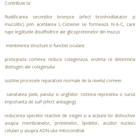
Contribuie la:
fluidificarea secreţiilor bronşice (efect bronhodilatator şi
mucolitic) prin acetilarea L-Cisteinei se formează N-A-C, care
rupe legăturile disulfhidrice ale glicoproteinelor din mucus
mentinerea structurii si functiei oculare:
protejeaza corneea: reduce colagenaza, enzima ce determina
distrugeri ale colagenului
sustine procesele reparatorii normale de la nivelul corneei
sanatatea pielii, parului si unghiilor: cisteina reprezinta o sursă
importantă de sulf (efect antiaging)
reducerea speciilor reactive de oxigen şi a acţiunii lor distructive
asupra membranelor, proteinelor, lipidelor, acizilor nucleici
celulari şi asupra ADN-ului mitocondrial