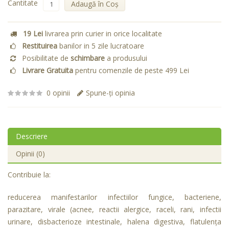
Cantitate
Adaugă în Coş
19 Lei
livrarea prin curier in orice localitate
Restituirea
banilor in 5 zile lucratoare
Posibilitate de
schimbare
a produsului
Livrare Gratuita
pentru comenzile de peste 499 Lei
0 opinii
Spune-ţi opinia
Descriere
Opinii (0)
Contribuie la:
reducerea manifestarilor infectiilor fungice, bacteriene,
parazitare, virale (acnee, reactii alergice, raceli, rani, infectii
urinare, disbacterioze intestinale, halena digestiva, flatulenţa