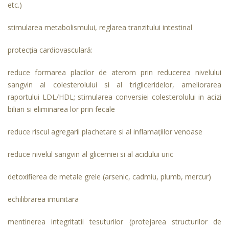
etc.)
stimularea metabolismului, reglarea tranzitului intestinal
protecţia cardiovasculară:
reduce formarea placilor de aterom prin reducerea nivelului
sangvin al colesterolului si al trigliceridelor, ameliorarea
raportului LDL/HDL; stimularea conversiei colesterolului in acizi
biliari si eliminarea lor prin fecale
reduce riscul agregarii plachetare si al inflamaţiilor venoase
reduce nivelul sangvin al glicemiei si al acidului uric
detoxifierea de metale grele (arsenic, cadmiu, plumb, mercur)
echilibrarea imunitara
mentinerea integritatii tesuturilor (protejarea structurilor de