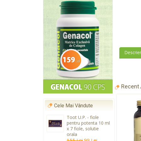
Descrie
Recent
Cele Mai Vândute
Toot U.P. - fiole
pentru potenta 10 ml
x 7 fiole, solutie
orala
155 Lei
99 Lei