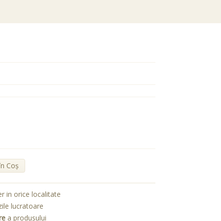
în Coş
er in orice localitate
zile lucratoare
re
a produsului