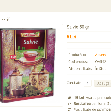
e 50 gr
Salvie 50 gr
6 Lei
Producător:
Adserv
Cod produs:
OA542
Disponibilitate:
În Stoc
Cantitate
Adaugă 
19 Lei
livrarea prin curi
Restituirea
banilor in 5 
Posibilitate de
schimba