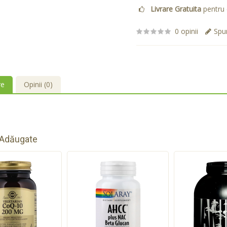
Livrare Gratuita
pentru 
0 opinii
Spun
re
Opinii (0)
 Adăugate