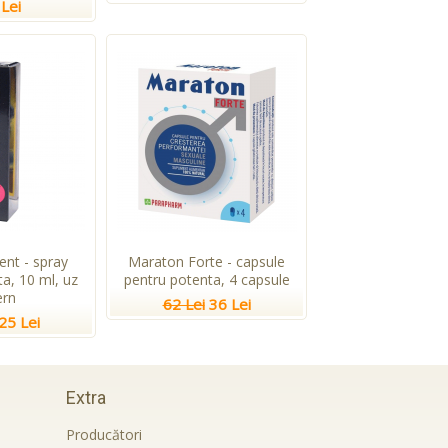
Lei
ent - spray
Maraton Forte - capsule
a, 10 ml, uz
pentru potenta, 4 capsule
ern
62 Lei
36 Lei
25 Lei
Extra
Producători