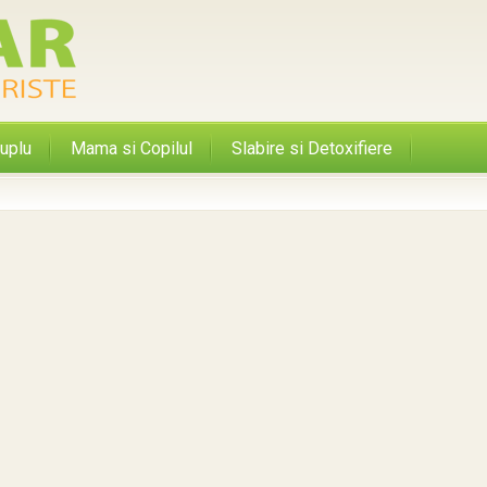
uplu
Mama si Copilul
Slabire si Detoxifiere