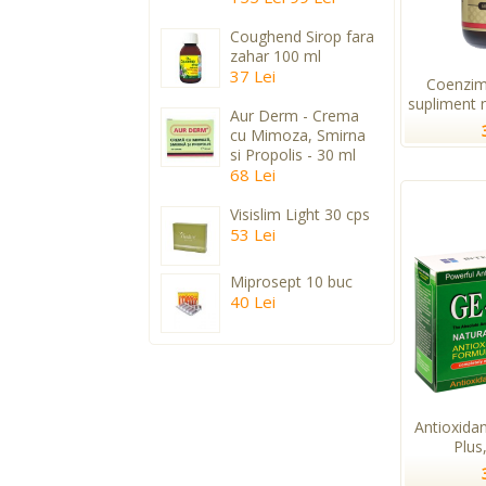
Coughend Sirop fara
zahar 100 ml
37 Lei
Coenzim
supliment n
Aur Derm - Crema
cu Mimoza, Smirna
si Propolis - 30 ml
68 Lei
Visislim Light 30 cps
53 Lei
Miprosept 10 buc
40 Lei
Antioxida
Plus