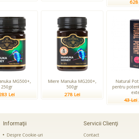
628 
anuka MG500+,
Miere Manuka MG200+,
Natural Pot
250gr
500gr
pentru potent
ext
283 Lei
278 Lei
43 Lei
Informaţii
Servicii Clienţi
Despre Cookie-uri
Contact