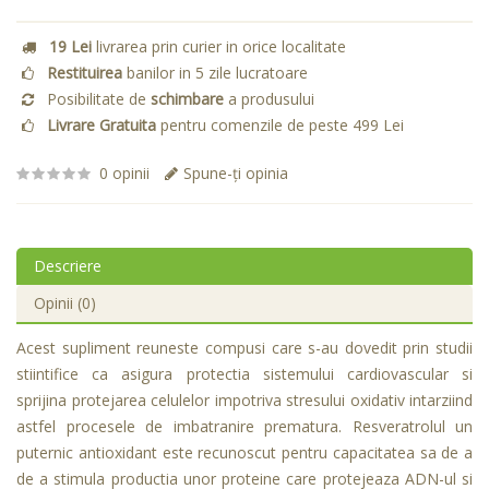
19 Lei
livrarea prin curier in orice localitate
Restituirea
banilor in 5 zile lucratoare
Posibilitate de
schimbare
a produsului
Livrare Gratuita
pentru comenzile de peste 499 Lei
0 opinii
Spune-ţi opinia
Descriere
Opinii (0)
Acest supliment reuneste compusi care s-au dovedit prin studii
stiintifice ca asigura protectia sistemului cardiovascular si
sprijina protejarea celulelor impotriva stresului oxidativ intarziind
astfel procesele de imbatranire prematura. Resveratrolul un
puternic antioxidant este recunoscut pentru capacitatea sa de a
de a stimula productia unor proteine care protejeaza ADN-ul si