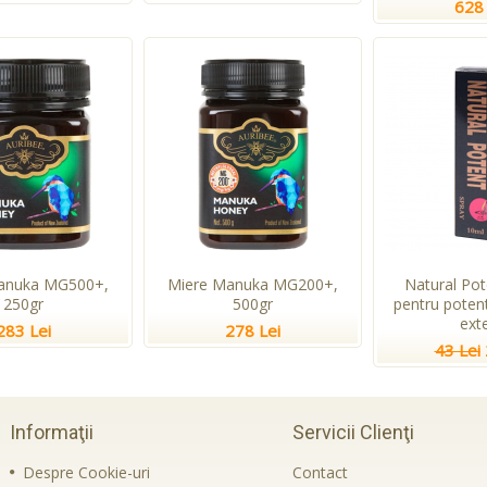
628 
anuka MG500+,
Miere Manuka MG200+,
Natural Pot
250gr
500gr
pentru potent
ext
283 Lei
278 Lei
43 Lei
Informaţii
Servicii Clienţi
Despre Cookie-uri
Contact