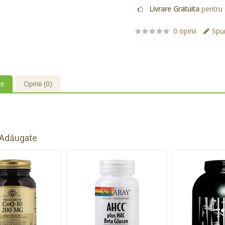
Livrare Gratuita
pentru 
0 opinii
Spun
re
Opinii (0)
 Adăugate