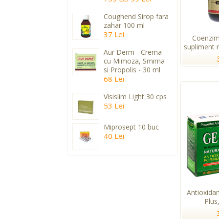
Coughend Sirop fara
zahar 100 ml
37 Lei
Coenzim
supliment n
Aur Derm - Crema
cu Mimoza, Smirna
si Propolis - 30 ml
68 Lei
Visislim Light 30 cps
53 Lei
Miprosept 10 buc
40 Lei
Antioxida
Plus