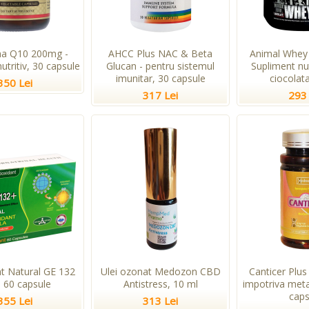
a Q10 200mg -
AHCC Plus NAC & Beta
Animal Whey 
utritiv, 30 capsule
Glucan - pentru sistemul
Supliment nu
imunitar, 30 capsule
ciocolata
350 Lei
317 Lei
293 
nt Natural GE 132
Ulei ozonat Medozon CBD
Canticer Plus
, 60 capsule
Antistress, 10 ml
impotriva meta
caps
355 Lei
313 Lei