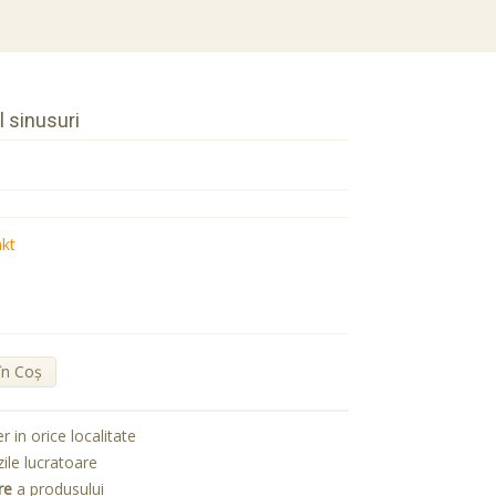
 sinusuri
akt
în Coş
er in orice localitate
zile lucratoare
re
a produsului