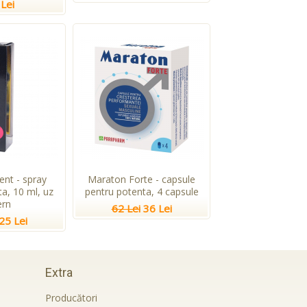
Lei
ent - spray
Maraton Forte - capsule
a, 10 ml, uz
pentru potenta, 4 capsule
ern
62 Lei
36 Lei
25 Lei
Extra
Producători