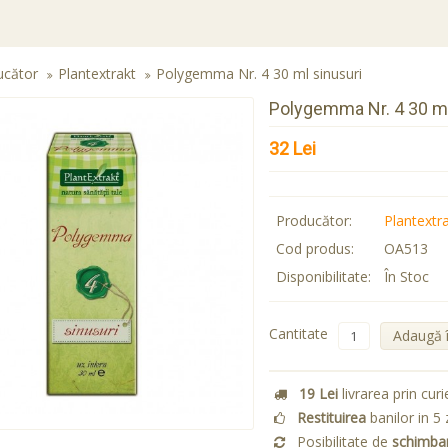
ucător
Plantextrakt
Polygemma Nr. 4 30 ml sinusuri
Polygemma Nr. 4 30 ml
32 Lei
Producător:
Plantextr
Cod produs:
OA513
Disponibilitate:
În Stoc
Cantitate
Adaugă 
19 Lei
livrarea prin curi
Restituirea
banilor in 5 
Posibilitate de
schimba