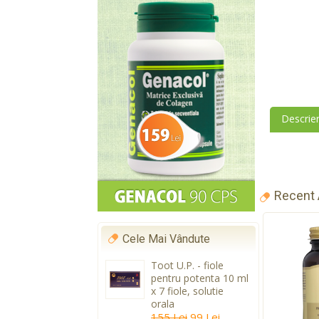
Descrie
Recent
Cele Mai Vândute
Toot U.P. - fiole
pentru potenta 10 ml
x 7 fiole, solutie
orala
155 Lei
99 Lei