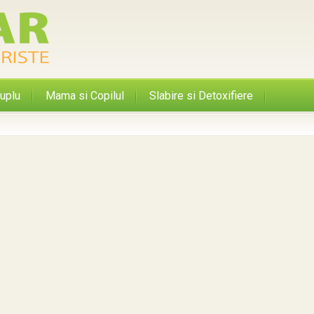
uplu
Mama si Copilul
Slabire si Detoxifiere