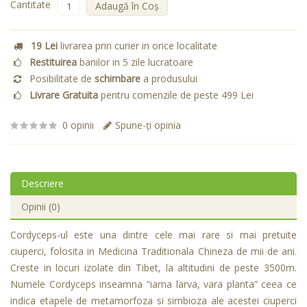
Cantitate
Adaugă în Coş
19 Lei
livrarea prin curier in orice localitate
Restituirea
banilor in 5 zile lucratoare
Posibilitate de
schimbare
a produsului
Livrare Gratuita
pentru comenzile de peste 499 Lei
0 opinii
Spune-ţi opinia
Descriere
Opinii (0)
Cordyceps-ul este una dintre cele mai rare si mai pretuite
ciuperci, folosita in Medicina Traditionala Chineza de mii de ani.
Creste in locuri izolate din Tibet, la altitudini de peste 3500m.
Numele Cordyceps inseamna “iarna larva, vara planta” ceea ce
indica etapele de metamorfoza si simbioza ale acestei ciuperci