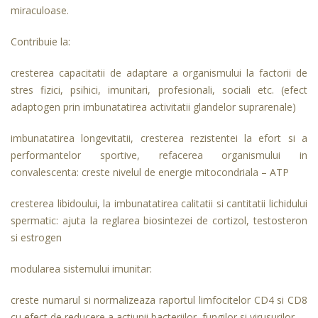
miraculoase.
Contribuie la:
cresterea capacitatii de adaptare a organismului la factorii de
stres fizici, psihici, imunitari, profesionali, sociali etc. (efect
adaptogen prin imbunatatirea activitatii glandelor suprarenale)
imbunatatirea longevitatii, cresterea rezistentei la efort si a
performantelor sportive, refacerea organismului in
convalescenta: creste nivelul de energie mitocondriala – ATP
cresterea libidoului, la imbunatatirea calitatii si cantitatii lichidului
spermatic: ajuta la reglarea biosintezei de cortizol, testosteron
si estrogen
modularea sistemului imunitar:
creste numarul si normalizeaza raportul limfocitelor CD4 si CD8
cu efect de reducere a actiunii bacteriilor, fungilor si virusurilor