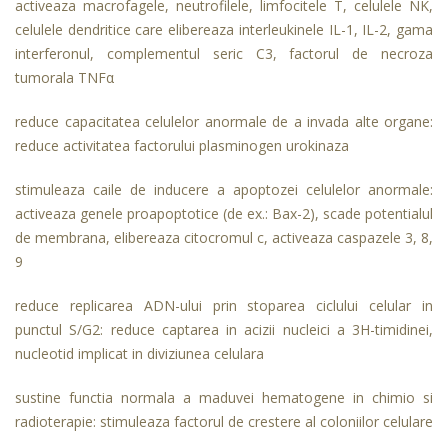
activeaza macrofagele, neutrofilele, limfocitele T, celulele NK,
celulele dendritice care elibereaza interleukinele IL-1, IL-2, gama
interferonul, complementul seric C3, factorul de necroza
tumorala TNFα
reduce capacitatea celulelor anormale de a invada alte organe:
reduce activitatea factorului plasminogen urokinaza
stimuleaza caile de inducere a apoptozei celulelor anormale:
activeaza genele proapoptotice (de ex.: Bax-2), scade potentialul
de membrana, elibereaza citocromul c, activeaza caspazele 3, 8,
9
reduce replicarea ADN-ului prin stoparea ciclului celular in
punctul S/G2: reduce captarea in acizii nucleici a 3H-timidinei,
nucleotid implicat in diviziunea celulara
sustine functia normala a maduvei hematogene in chimio si
radioterapie: stimuleaza factorul de crestere al coloniilor celulare