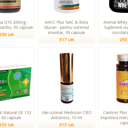
a Q10 200mg -
AHCC Plus NAC & Beta
Animal Whey 
utritiv, 30 capsule
Glucan - pentru sistemul
Supliment nu
imunitar, 30 capsule
ciocolata
350 Lei
317 Lei
293 
nt Natural GE 132
Ulei ozonat Medozon CBD
Canticer Plus
, 60 capsule
Antistress, 10 ml
impotriva meta
caps
355 Lei
313 Lei