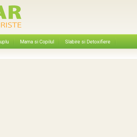
uplu
Mama si Copilul
Slabire si Detoxifiere