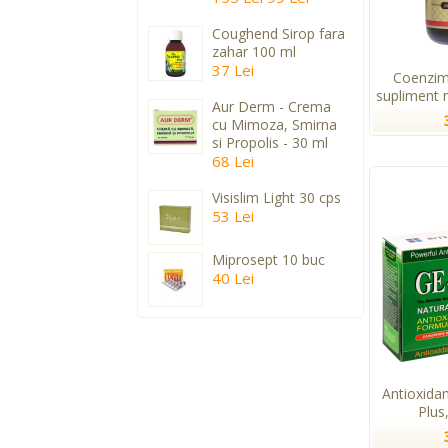
Coughend Sirop fara
zahar 100 ml
37 Lei
Coenzim
supliment n
Aur Derm - Crema
cu Mimoza, Smirna
si Propolis - 30 ml
68 Lei
Visislim Light 30 cps
53 Lei
Miprosept 10 buc
40 Lei
Antioxida
Plus