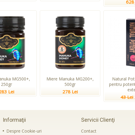
628 
anuka MG500+,
Miere Manuka MG200+,
Natural Pot
250gr
500gr
pentru potent
ext
283 Lei
278 Lei
43 Lei
Informaţii
Servicii Clienţi
Despre Cookie-uri
Contact