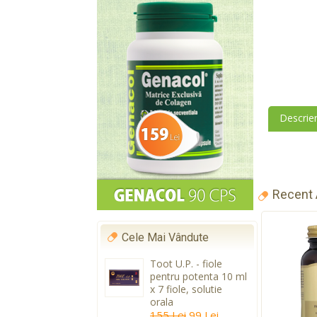
Descrie
Recent
Cele Mai Vândute
Toot U.P. - fiole
pentru potenta 10 ml
x 7 fiole, solutie
orala
155 Lei
99 Lei