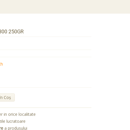
300 250GR
th
în Coş
er in orice localitate
zile lucratoare
re
a produsului