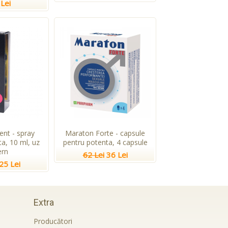
Lei
ent - spray
Maraton Forte - capsule
a, 10 ml, uz
pentru potenta, 4 capsule
ern
62 Lei
36 Lei
25 Lei
Extra
Producători