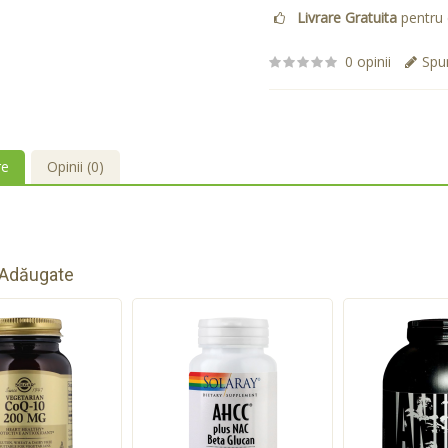
Livrare Gratuita
pentru 
0 opinii
Spun
re
Opinii (0)
 Adăugate