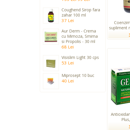
Coughend Sirop fara
zahar 100 ml
37 Lei
Coenzim
supliment n
Aur Derm - Crema
cu Mimoza, Smirna
si Propolis - 30 ml
68 Lei
Visislim Light 30 cps
53 Lei
Miprosept 10 buc
40 Lei
Antioxida
Plus