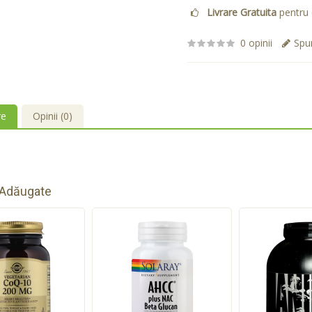
Livrare Gratuita
pentru 
0 opinii
Spun
re
Opinii (0)
 Adăugate