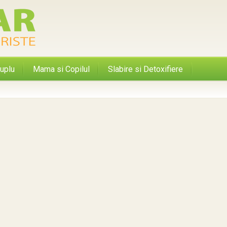
uplu
Mama si Copilul
Slabire si Detoxifiere