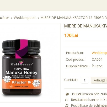
ucător
Wedderspoon
MIERE DE MANUKA KFACTOR 16 250GR 
MIERE DE MANUKA KF
170 Lei
Producător:
Wedders
Cod produs:
OA604
Disponibilitate:
În Stoc
Cantitate
Adaugă 
19 Lei
livrarea prin curi
Restituirea
banilor in 5 
Posibilitate de
schimba