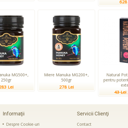
628 
anuka MG500+,
Miere Manuka MG200+,
Natural Pot
250gr
500gr
pentru potent
ext
283 Lei
278 Lei
43 Lei
Informaţii
Servicii Clienţi
Despre Cookie-uri
Contact