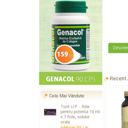
Descrie
Recent
Cele Mai Vândute
Toot U.P. - fiole
pentru potenta 10 ml
x 7 fiole, solutie
orala
155 Lei
99 Lei