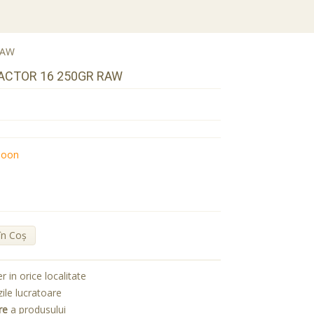
RAW
ACTOR 16 250GR RAW
poon
în Coş
er in orice localitate
zile lucratoare
re
a produsului