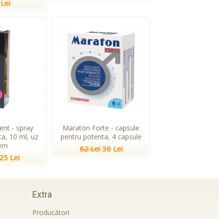
Lei
ent - spray
Maraton Forte - capsule
a, 10 ml, uz
pentru potenta, 4 capsule
ern
62 Lei
36 Lei
25 Lei
Extra
Producători