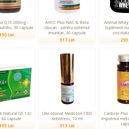
a Q10 200mg -
AHCC Plus NAC & Beta
Animal Whey 
utritiv, 30 capsule
Glucan - pentru sistemul
Supliment nu
imunitar, 30 capsule
ciocolata
350 Lei
317 Lei
293 
nt Natural GE 132
Ulei ozonat Medozon CBD
Canticer Plus
, 60 capsule
Antistress, 10 ml
impotriva meta
caps
355 Lei
313 Lei