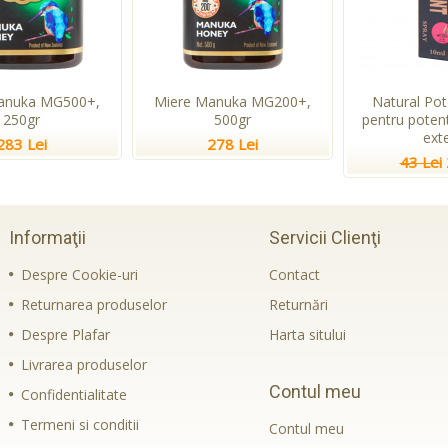
anuka MG500+,
Miere Manuka MG200+,
Natural Pot
250gr
500gr
pentru potent
ext
283 Lei
278 Lei
43 Lei
Informaţii
Servicii Clienţi
Despre Cookie-uri
Contact
Returnarea produselor
Returnări
Despre Plafar
Harta sitului
Livrarea produselor
Contul meu
Confidentialitate
Termeni si conditii
Contul meu