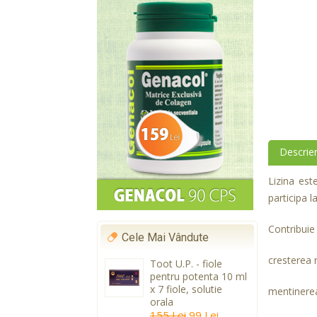
Descrie
Lizina est
participa l
Contribuie 
Cele Mai Vândute
cresterea r
Toot U.P. - fiole
pentru potenta 10 ml
x 7 fiole, solutie
mentinerea
orala
155 Lei
99 Lei