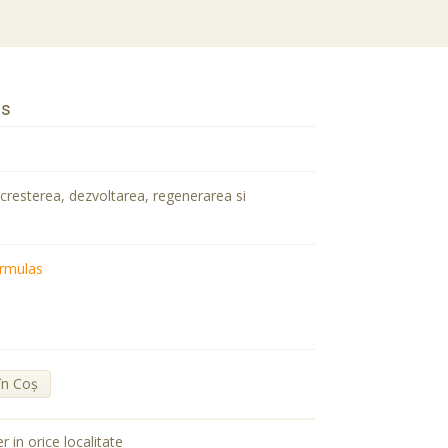
ps
cresterea, dezvoltarea, regenerarea si
ormulas
în Coş
er in orice localitate