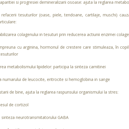
paritiei si progresiei demineralizarii osoase: ajuta la reglarea metabol
refacerii tesuturilor (oase, piele, tendoane, cartilaje, muschi) cauzat
rticulare:
abilizarea colagenului in tesuturi prin reducerea actiunii enzimei colag
mpreuna cu arginina, hormonul de crestere care stimuleaza, în copila
tesuturilor
ea metabolismului lipidelor: participa la sinteza carnitinei
 numarului de leucocite, eritrocite si hemoglobina in sange
tarii de bine, ajuta la reglarea raspunsului organismului la stres:
esul de cortizol
la sinteza neurotransmitatorului GABA