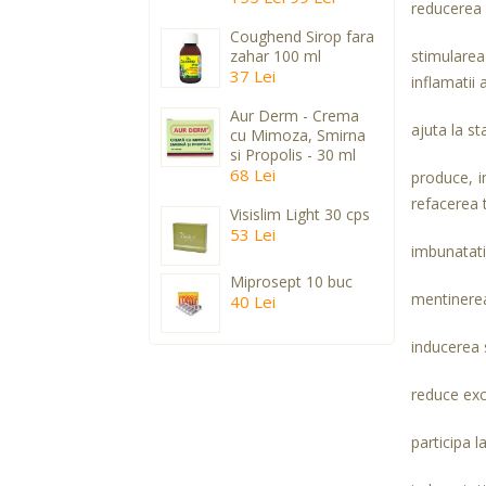
reducerea a
Coughend Sirop fara
zahar 100 ml
stimularea 
37 Lei
inflamatii a
Aur Derm - Crema
ajuta la st
cu Mimoza, Smirna
si Propolis - 30 ml
68 Lei
produce, i
refacerea 
Visislim Light 30 cps
53 Lei
imbunatatir
Miprosept 10 buc
mentinerea
40 Lei
inducerea s
reduce exc
participa 