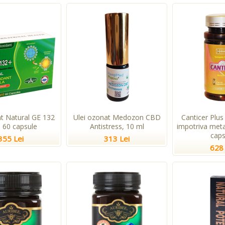
nt Natural GE 132
Ulei ozonat Medozon CBD
Canticer Plus
, 60 capsule
Antistress, 10 ml
impotriva meta
caps
355 Lei
313 Lei
628 