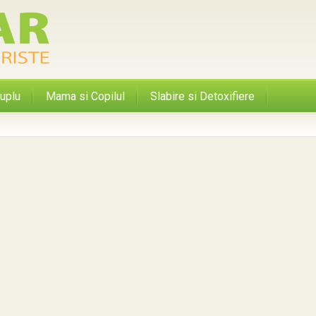
uplu
Mama si Copilul
Slabire si Detoxifiere