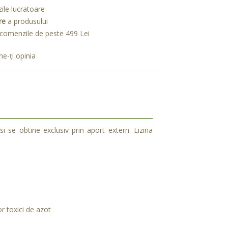
zile lucratoare
re
a produsului
comenzile de peste 499 Lei
e-ţi opinia
 se obtine exclusiv prin aport extern. Lizina
r toxici de azot