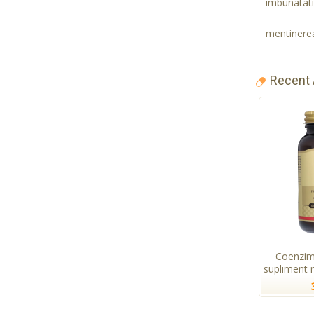
imbunatati
mentinerea
Recent
Coenzim
supliment n