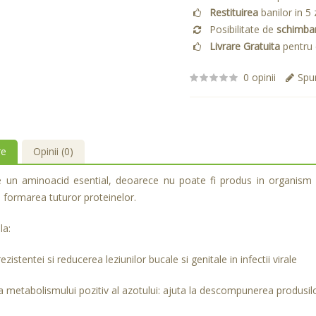
Restituirea
banilor in 5 
Posibilitate de
schimba
Livrare Gratuita
pentru 
0 opinii
Spun
re
Opinii (0)
e un aminoacid esential, deoarece nu poate fi produs in organism si
a formarea tuturor proteinelor.
la:
ezistentei si reducerea leziunilor bucale si genitale in infectii virale
 metabolismului pozitiv al azotului: ajuta la descompunerea produsilo