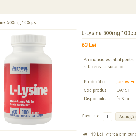
sine 500mg 100cps
L-Lysine 500mg 100c
63 Lei
Aminoacid esential pentru 
refacerea tesuturilor.
Producător:
Jarrow F
Cod produs:
OA191
Disponibilitate:
În Stoc
Cantitate
Adaugă 
19 Lei
livrarea prin curi