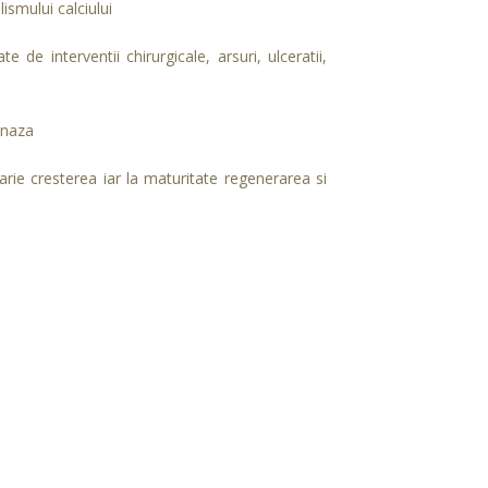
ismului calciului
e de interventii chirurgicale, arsuri, ulceratii,
enaza
rie cresterea iar la maturitate regenerarea si