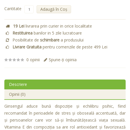
Cantitate
Adaugă în Coş
19 Lei
livrarea prin curier in orice localitate
Restituirea
banilor in 5 zile lucratoare
Posibilitate de
schimbare
a produsului
Livrare Gratuita
pentru comenzile de peste 499 Lei
0 opinii
Spune-ţi opinia
Descriere
Opinii (0)
Ginsengul aduce bună dispoziţie şi echilibru psihic, fiind
recomandat în perioadele de stres şi oboseală accentuată, dar
şi persoanelor care vor să-şi îmbunătăţească viaţa sexuală.
Vitamina E din compoziţia sa are rol antioxidant şi favorizează