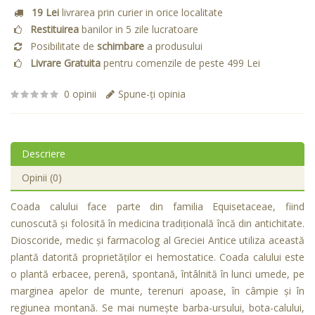
19 Lei
livrarea prin curier in orice localitate
Restituirea
banilor in 5 zile lucratoare
Posibilitate de
schimbare
a produsului
Livrare Gratuita
pentru comenzile de peste 499 Lei
0 opinii
Spune-ţi opinia
Descriere
Opinii (0)
Coada calului face parte din familia Equisetaceae, fiind
cunoscută şi folosită în medicina tradiţională încă din antichitate.
Dioscoride, medic şi farmacolog al Greciei Antice utiliza această
plantă datorită proprietăţilor ei hemostatice. Coada calului este
o plantă erbacee, perenă, spontană, întâlnită în lunci umede, pe
marginea apelor de munte, terenuri apoase, în câmpie şi în
regiunea montană. Se mai numeşte barba-ursului, bota-calului,