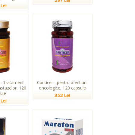
297 Lei
Lei
 - Tratament
Canticer - pentru afectiuni
stazelor, 120
oncologice, 120 capsule
ule
352 Lei
Lei