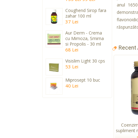
anul 1650 
Coughend Sirop fara
demonstrat
zahar 100 ml
flavonoidi
37 Lei
răspunzăto
Aur Derm - Crema
cu Mimoza, Smirna
si Propolis - 30 ml
Recent
68 Lei
Visislim Light 30 cps
53 Lei
Miprosept 10 buc
40 Lei
Coenzim
supliment n