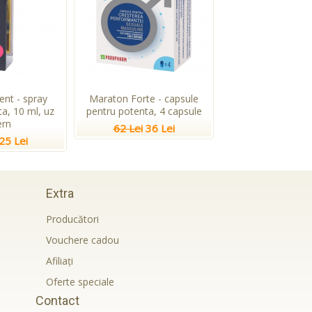
ent - spray
Maraton Forte - capsule
a, 10 ml, uz
pentru potenta, 4 capsule
ern
62 Lei
36 Lei
25 Lei
Extra
Producători
Vouchere cadou
Afiliaţi
Oferte speciale
Contact