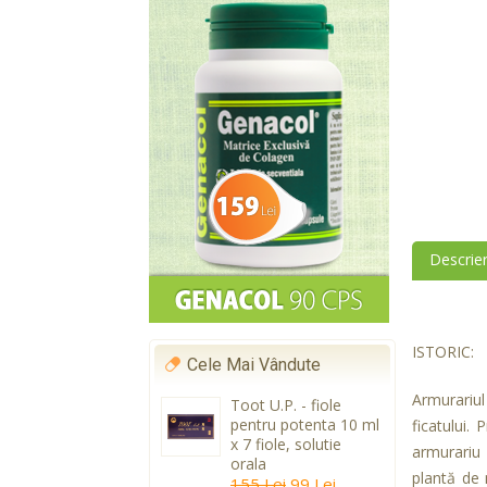
Descrie
ISTORIC:
Cele Mai Vândute
Armurariul
Toot U.P. - fiole
pentru potenta 10 ml
ficatului.
x 7 fiole, solutie
armurariu 
orala
plantă de 
155 Lei
99 Lei