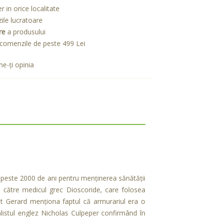
er in orice localitate
zile lucratoare
re
a produsului
comenzile de peste 499 Lei
e-ţi opinia
e peste 2000 de ani pentru menţinerea sănătăţii
 de către medicul grec Dioscoride, care folosea
st Gerard menţiona faptul că armurariul era o
uralistul englez Nicholas Culpeper confirmând în