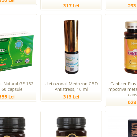
350 Lei
317 Lei
293 
nt Natural GE 132
Ulei ozonat Medozon CBD
Canticer Plus
, 60 capsule
Antistress, 10 ml
impotriva meta
caps
355 Lei
313 Lei
628 