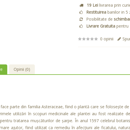
19 Lei
livrarea prin curi
Restituirea
banilor in 5 
Posibilitate de
schimba
Livrare Gratuita
pentru 
0 opinii
Spun
re
Opinii (0)
 face parte din familia Asteraceae, fiind o plantă care se foloseşte d
 Primele utilizări în scopuri medicinale ale plantei au fost realizate
pentru tratarea muşcăturilor de şarpe. În anul 1597 celebrul botani
mare ajutor, fiind utilizat ca remediu în afecţiuni ale ficatului, nat