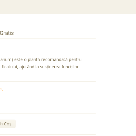
Gratis
anum) este o plantă recomandată pentru
ficatului, ajutând la susţinerea funcţiilor
nt
în Coş