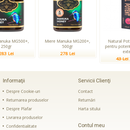
anuka MG500+,
Miere Manuka MG200+,
Natural Pot
250gr
500gr
pentru potent
ext
283 Lei
278 Lei
43 Lei
Informaţii
Servicii Clienţi
Despre Cookie-uri
Contact
Returnarea produselor
Returnări
Despre Plafar
Harta sitului
Livrarea produselor
Contul meu
Confidentialitate