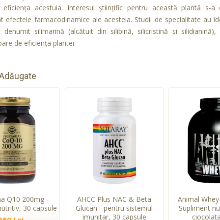
eficienţa acestuia. Interesul ştiinţific pentru această plantă s-
 efectele farmacodinamice ale acesteia. Studii de specialitate au i
c denumit silimarină (alcătuit din silibină, silicristină şi silidiani
are de eficienţa plantei.
 Adăugate
a Q10 200mg -
AHCC Plus NAC & Beta
Animal Whey 
utritiv, 30 capsule
Glucan - pentru sistemul
Supliment nu
imunitar, 30 capsule
ciocolata