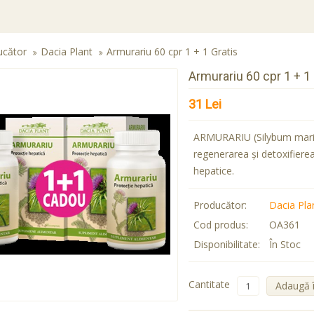
ucător
Dacia Plant
Armurariu 60 cpr 1 + 1 Gratis
Armurariu 60 cpr 1 + 1 
31 Lei
ARMURARIU (Silybum mari
regenerarea şi detoxifierea 
hepatice.
Producător:
Dacia Pla
Cod produs:
OA361
Disponibilitate:
În Stoc
Cantitate
Adaugă 