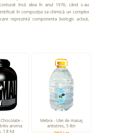
a conturat însă abia în anul 1970, când s-au
dentificat în compoziţia sa chimică un complex
nă), care reprezintă componenta biologic activă,
Chocolate -
Mebra - Ulei de masaj
tritiv aroma
antistres, 5 litri
, 1.8 kg