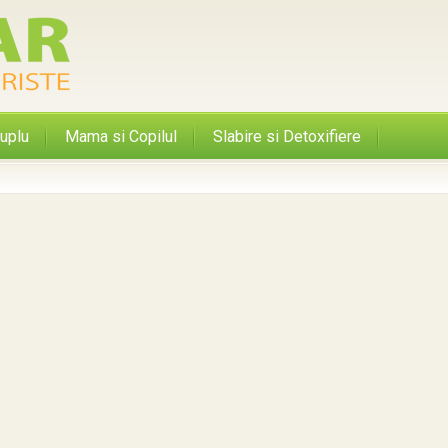
uplu
Mama si Copilul
Slabire si Detoxifiere