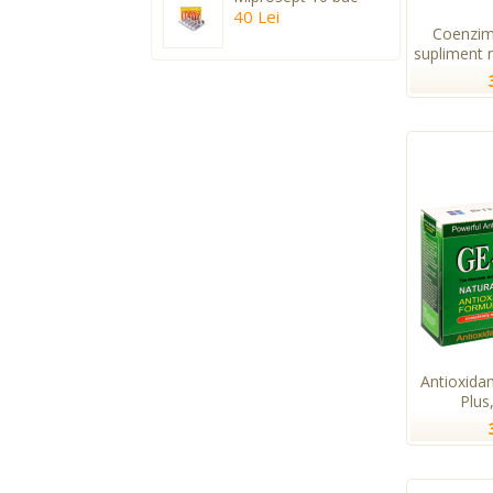
40 Lei
Coenzim
supliment n
Antioxida
Plus