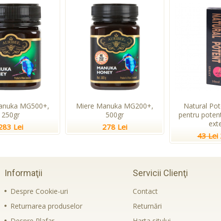
anuka MG500+,
Miere Manuka MG200+,
Natural Pot
250gr
500gr
pentru potent
ext
283 Lei
278 Lei
43 Lei
Informaţii
Servicii Clienţi
Despre Cookie-uri
Contact
Returnarea produselor
Returnări
Despre Plafar
Harta sitului