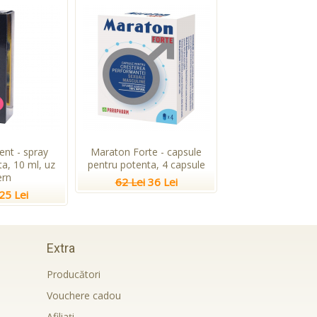
ent - spray
Maraton Forte - capsule
a, 10 ml, uz
pentru potenta, 4 capsule
ern
62 Lei
36 Lei
25 Lei
Extra
Producători
Vouchere cadou
Afiliaţi