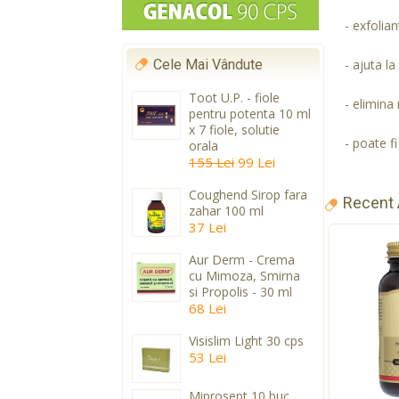
- exfolian
Cele Mai Vândute
- ajuta la
Toot U.P. - fiole
- elimina 
pentru potenta 10 ml
x 7 fiole, solutie
- poate fi 
orala
155 Lei
99 Lei
Coughend Sirop fara
Recent
zahar 100 ml
37 Lei
Aur Derm - Crema
cu Mimoza, Smirna
si Propolis - 30 ml
68 Lei
Visislim Light 30 cps
53 Lei
Miprosept 10 buc