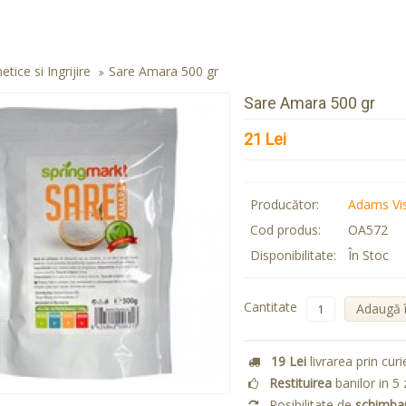
tice si Ingrijire
Sare Amara 500 gr
Sare Amara 500 gr
21 Lei
Producător:
Adams Vi
Cod produs:
OA572
Disponibilitate:
În Stoc
Cantitate
Adaugă 
19 Lei
livrarea prin curi
Restituirea
banilor in 5 
Posibilitate de
schimba