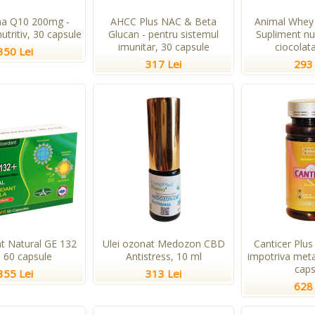
a Q10 200mg -
AHCC Plus NAC & Beta
Animal Whey 
utritiv, 30 capsule
Glucan - pentru sistemul
Supliment nu
imunitar, 30 capsule
ciocolata
350 Lei
317 Lei
293 
nt Natural GE 132
Ulei ozonat Medozon CBD
Canticer Plus
, 60 capsule
Antistress, 10 ml
impotriva meta
caps
355 Lei
313 Lei
628 