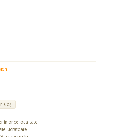
sion
în Coş
er in orice localitate
zile lucratoare
re
a produsului