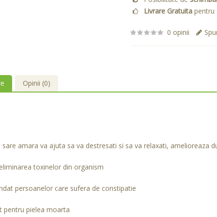
Livrare Gratuita
pentru 
0 opinii
Spun
re
Opinii (0)
 sare amara va ajuta sa va destresati si sa va relaxati, amelioreaza 
eliminarea toxinelor din organism
at persoanelor care sufera de constipatie
t pentru pielea moarta