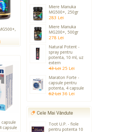
Miere Manuka
MG500+, 250gr
283 Lei
Miere Manuka
MG500+,
MG200+, 500gr
278 Lei
i
Natural Potent -
spray pentru
potenta, 10 ml, uz
extern
43 Lei
25 Lei
Maraton Forte -
capsule pentru
potenta, 4 capsule
62 Lei
36 Lei
Cele Mai Vândute
 capsule
Toot U.P. - fiole
4 capsule
pentru potenta 10