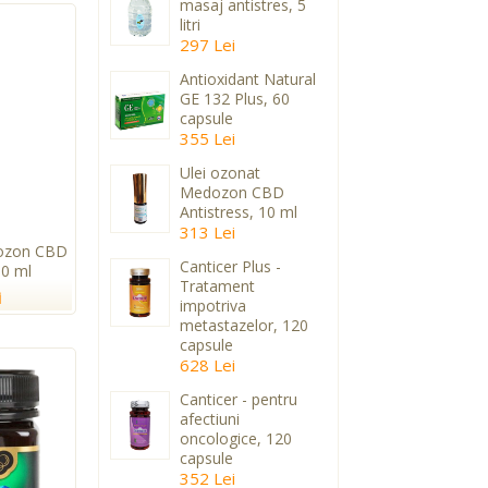
masaj antistres, 5
litri
297 Lei
Antioxidant Natural
GE 132 Plus, 60
capsule
355 Lei
Ulei ozonat
Medozon CBD
Antistress, 10 ml
313 Lei
dozon CBD
Canticer Plus -
10 ml
Tratament
i
impotriva
metastazelor, 120
capsule
628 Lei
Canticer - pentru
afectiuni
oncologice, 120
capsule
352 Lei