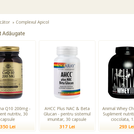
cător
Complexul Apicol
t Adăugate
ma Q10 200mg -
AHCC Plus NAC & Beta
Animal Whey Cho
ent nutritiv, 30
Glucan - pentru sistemul
Supliment nutri
capsule
imunitar, 30 capsule
ciocolata, 1
350 Lei
317 Lei
293 Le