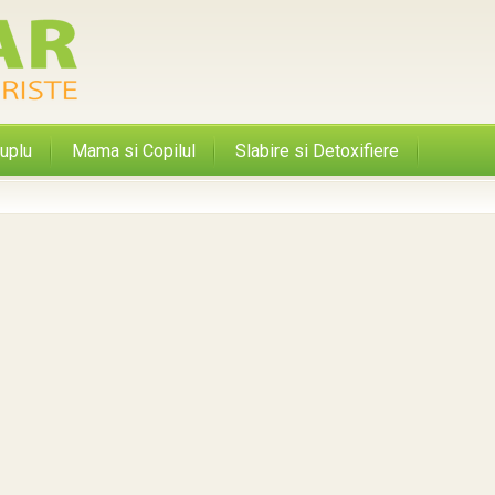
uplu
Mama si Copilul
Slabire si Detoxifiere