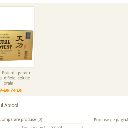
 Potent - pentru
, 6 fiole, solutie
orala
7 Lei
74 Lei
l Apicol
Comparare produse (0)
Produse pe pagină
Implicit
Sortare după: