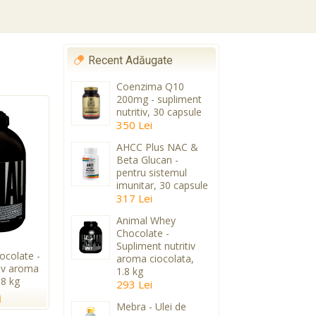
Recent Adăugate
Coenzima Q10
200mg - supliment
nutritiv, 30 capsule
350 Lei
AHCC Plus NAC &
Beta Glucan -
pentru sistemul
imunitar, 30 capsule
317 Lei
Animal Whey
Chocolate -
Supliment nutritiv
colate -
aroma ciocolata,
tiv aroma
1.8 kg
.8 kg
293 Lei
i
Mebra - Ulei de