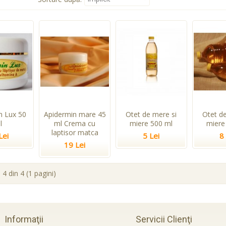
n Lux 50
Apidermin mare 45
Otet de mere si
Otet d
l
ml Crema cu
miere 500 ml
miere
laptisor matca
Lei
5 Lei
8
19 Lei
 4 din 4 (1 pagini)
Informaţii
Servicii Clienţi