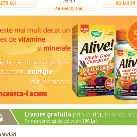
extern
278 Lei
62 Lei
36 
43 Lei
25 Lei
andări