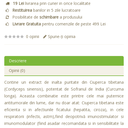
19 Lei
livrarea prin curier in orice localitate
Restituirea
banilor in 5 zile lucratoare
Posibilitate de
schimbare
a produsului
Livrare Gratuita
pentru comenzile de peste 499 Lei
0 opinii
Spune-ţi opinia
Descriere
Opinii (0)
Contine un extract de inalta puritate din Ciuperca tibetana
(Cordyceps sinensis), potentat de Sofranul de India (Curcuma
longa). Aceasta combinatie este printre cele mai puternice
antitumorale din lume, dar nu doar atat: Ciuperca tibetana este
eficienta si in afectiunile ficatului (hepatita, ciroza), in cele
respiratorii (infectii, astm),fiind deopotrivă imunostimulator si
imunomodulator (fiind asadar recomandata si in sensibilitate la