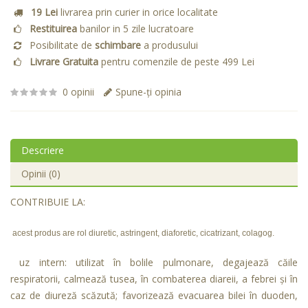
19 Lei
livrarea prin curier in orice localitate
Restituirea
banilor in 5 zile lucratoare
Posibilitate de
schimbare
a produsului
Livrare Gratuita
pentru comenzile de peste 499 Lei
0 opinii
Spune-ţi opinia
Descriere
Opinii (0)
CONTRIBUIE LA:
acest produs are rol diuretic, astringent, diaforetic, cicatrizant, colagog.
uz intern: utilizat în bolile pulmonare, degajează căile
respiratorii, calmează tusea, în combaterea diareii, a febrei și în
caz de diureză scăzută; favorizează evacuarea bilei în duoden,