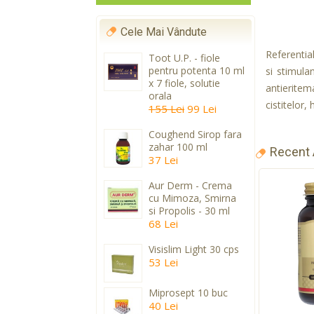
Cele Mai Vândute
Referential
Toot U.P. - fiole
pentru potenta 10 ml
si stimula
x 7 fiole, solutie
antieritem
orala
cistitelor, 
155 Lei
99 Lei
Coughend Sirop fara
zahar 100 ml
Recent
37 Lei
Aur Derm - Crema
cu Mimoza, Smirna
si Propolis - 30 ml
68 Lei
Visislim Light 30 cps
53 Lei
Miprosept 10 buc
40 Lei