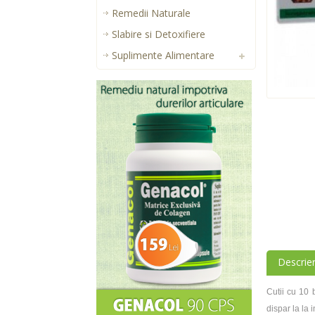
Remedii Naturale
Slabire si Detoxifiere
Suplimente Alimentare
Descrie
Cutii cu 10 
dispar la la i