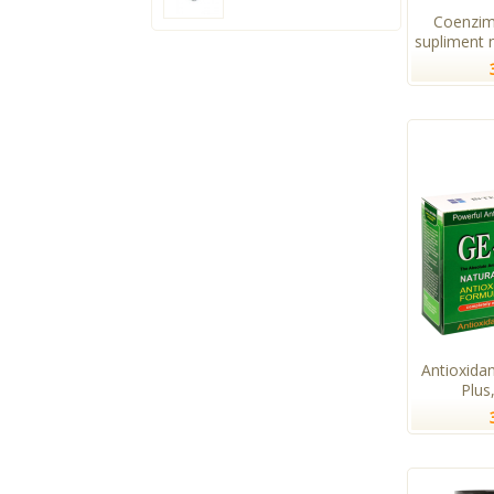
Coenzim
supliment n
Antioxida
Plus