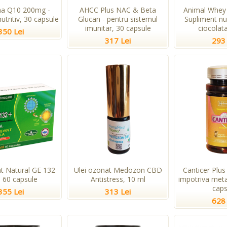
a Q10 200mg -
AHCC Plus NAC & Beta
Animal Whey 
utritiv, 30 capsule
Glucan - pentru sistemul
Supliment nu
imunitar, 30 capsule
ciocolata
350 Lei
317 Lei
293 
nt Natural GE 132
Ulei ozonat Medozon CBD
Canticer Plus
, 60 capsule
Antistress, 10 ml
impotriva meta
caps
355 Lei
313 Lei
628 