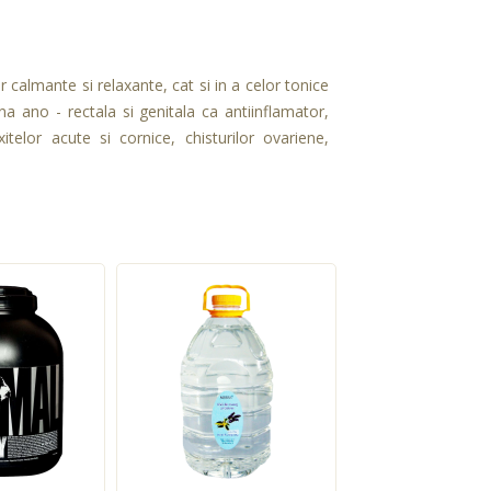
or calmante si relaxante, cat si in a celor tonice
na ano - rectala si genitala ca antiinflamator,
itelor acute si cornice, chisturilor ovariene,