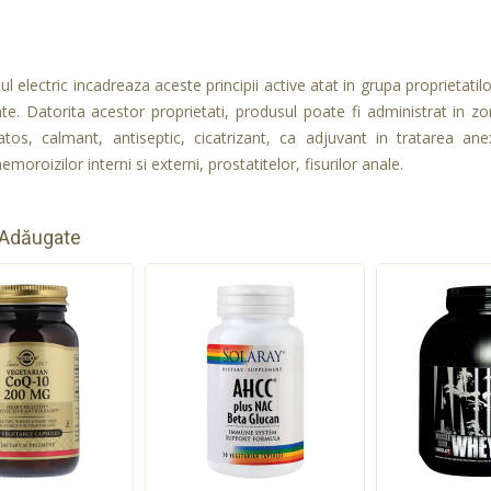
ul electric incadreaza aceste principii active atat in grupa proprietatil
nte. Datorita acestor proprietati, produsul poate fi administrat in zo
atos, calmant, antiseptic, cicatrizant, ca adjuvant in tratarea anex
hemoroizilor interni si externi, prostatitelor, fisurilor anale.
 Adăugate