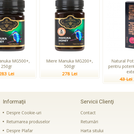
anuka MG500+,
Miere Manuka MG200+,
Natural Pot
250gr
500gr
pentru potent
ext
283 Lei
278 Lei
43 Lei
Informaţii
Servicii Clienţi
Despre Cookie-uri
Contact
Returnarea produselor
Returnări
Despre Plafar
Harta sitului