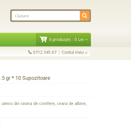
0 produs(e) - 0 Lei
0712 345 67
Contul meu
.5 gr * 10 Supozitoare
t uleios din rasina de conifere, ceara de albine,
t