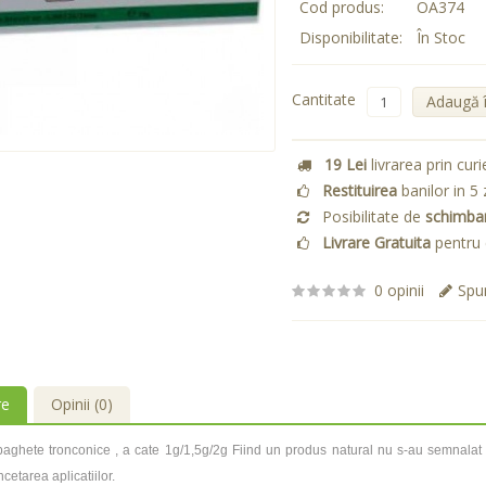
Cod produs:
OA374
Disponibilitate:
În Stoc
Cantitate
Adaugă 
19 Lei
livrarea prin curi
Restituirea
banilor in 5 
Posibilitate de
schimba
Livrare Gratuita
pentru 
0 opinii
Spun
re
Opinii (0)
baghete tronconice , a cate 1g/1,5g/2g Fiind un produs natural nu s-au semnalat e
ncetarea aplicatiilor.