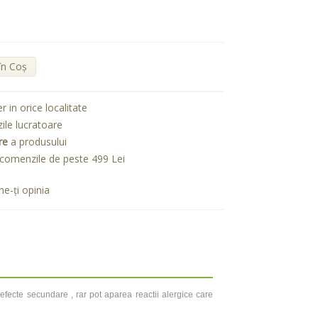
în Coş
er in orice localitate
zile lucratoare
re
a produsului
comenzile de peste 499 Lei
e-ţi opinia
fecte secundare , rar pot aparea reactii alergice care