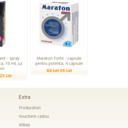
ent - spray
Maraton Forte - capsule
a, 10 ml, uz
pentru potenta, 4 capsule
ern
62 Lei
36 Lei
25 Lei
Extra
Producători
Vouchere cadou
Afiliaţi