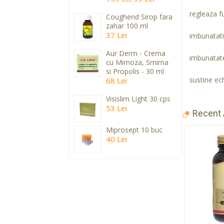
regleaza fu
Coughend Sirop fara
zahar 100 ml
37 Lei
imbunatatir
Aur Derm - Crema
imbunatate
cu Mimoza, Smirna
si Propolis - 30 ml
sustine ech
68 Lei
Visislim Light 30 cps
53 Lei
Recent
Miprosept 10 buc
40 Lei