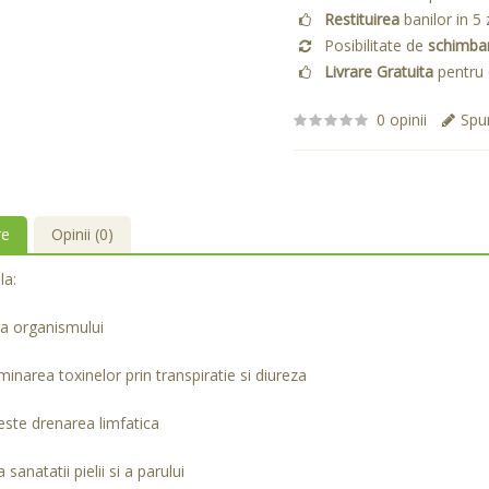
Restituirea
banilor in 5 
Posibilitate de
schimba
Livrare Gratuita
pentru 
0 opinii
Spun
re
Opinii (0)
la:
ea organismului
iminarea toxinelor prin transpiratie si diureza
ste drenarea limfatica
sanatatii pielii si a parului