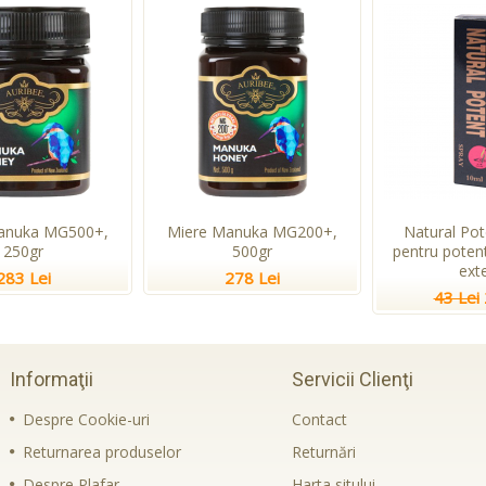
anuka MG500+,
Miere Manuka MG200+,
Natural Pot
250gr
500gr
pentru potent
ext
283 Lei
278 Lei
43 Lei
Informaţii
Servicii Clienţi
Despre Cookie-uri
Contact
Returnarea produselor
Returnări
Despre Plafar
Harta sitului