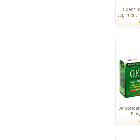
Coenzim
supliment n
Antioxida
Plus