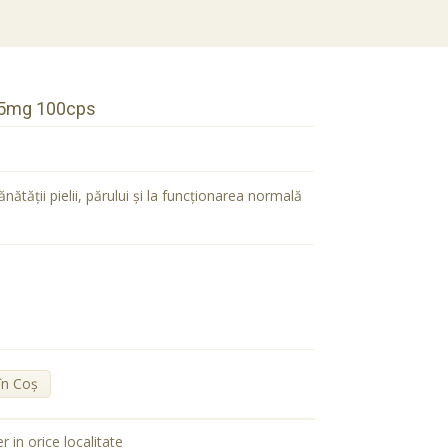
25mg 100cps
nătăţii pielii, părului şi la funcţionarea normală
în Coş
er in orice localitate