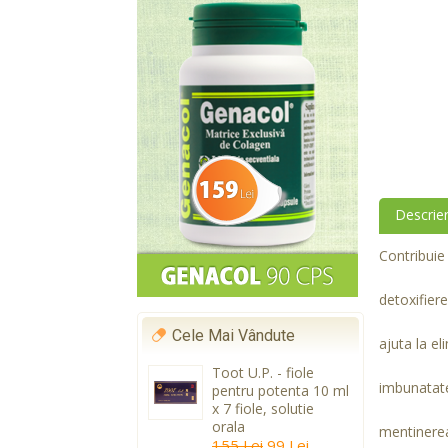
Descrie
Contribuie 
detoxifier
Cele Mai Vândute
ajuta la el
Toot U.P. - fiole
imbunatate
pentru potenta 10 ml
x 7 fiole, solutie
orala
mentinerea 
155 Lei
99 Lei