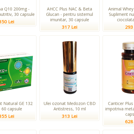
a Q10 200mg -
AHCC Plus NAC & Beta
Animal Whey 
utritiv, 30 capsule
Glucan - pentru sistemul
Supliment nu
imunitar, 30 capsule
ciocolata
350 Lei
317 Lei
293 
nt Natural GE 132
Ulei ozonat Medozon CBD
Canticer Plus
, 60 capsule
Antistress, 10 ml
impotriva meta
caps
355 Lei
313 Lei
628 