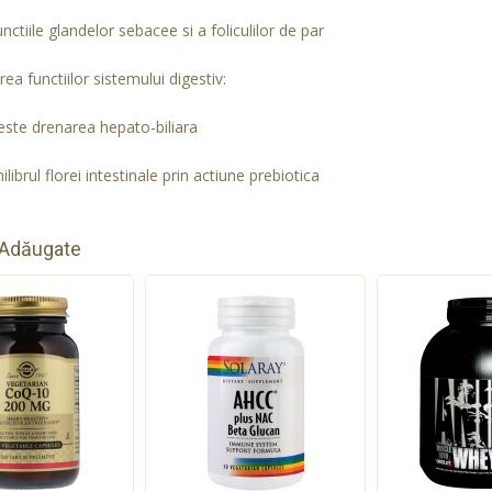
nctiile glandelor sebacee si a foliculilor de par
ea functiilor sistemului digestiv:
ste drenarea hepato-biliara
ilibrul florei intestinale prin actiune prebiotica
 Adăugate