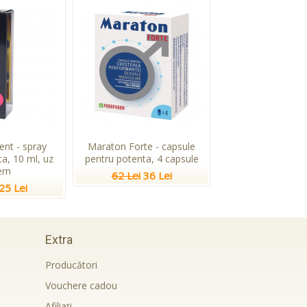
ent - spray
Maraton Forte - capsule
a, 10 ml, uz
pentru potenta, 4 capsule
ern
62 Lei
36 Lei
25 Lei
Extra
Producători
Vouchere cadou
Afiliaţi