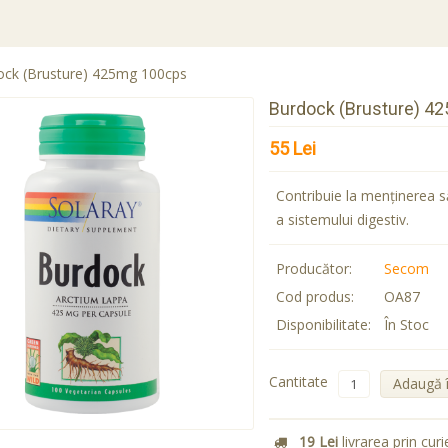
ock (Brusture) 425mg 100cps
Burdock (Brusture) 4
55 Lei
Contribuie la menţinerea să
a sistemului digestiv.
Producător:
Secom
Cod produs:
OA87
Disponibilitate:
În Stoc
Cantitate
Adaugă 
19 Lei
livrarea prin curi