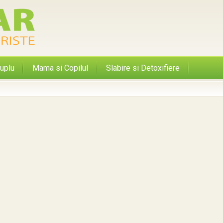
uplu
Mama si Copilul
Slabire si Detoxifiere