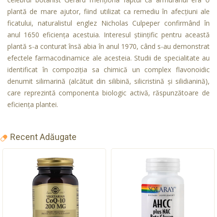
plantă de mare ajutor, fiind utilizat ca remediu în afecţiuni ale
ficatului, naturalistul englez Nicholas Culpeper confirmând în
anul 1650 eficienţa acestuia. Interesul ştiinţific pentru această
plantă s-a conturat însă abia în anul 1970, când s-au demonstrat
efectele farmacodinamice ale acesteia. Studii de specialitate au
identificat în compoziţia sa chimică un complex flavonoidic
denumit silimarină (alcătuit din silibină, silicristină şi silidianină),
care reprezintă componenta biologic activă, răspunzătoare de
eficienţa plantei.
Recent Adăugate