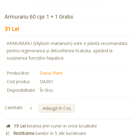
Armurariu 60 cpr 1 + 1 Gratis
31 Lei
ARMURARIU (Silybum marianum) este o plantă recomandată
pentru regenerarea şi detoxifierea ficatului, ajutând la
susţinerea funcţiilor hepatice.
Producător:
Dacia Plant
Cod produs:
OA361
Disponibilitate:
În Stoc
Cantitate
Adaugă în Coş
19 Lei
livrarea prin curier in orice localitate
Restituirea
banilor in 5 zile lucratoare