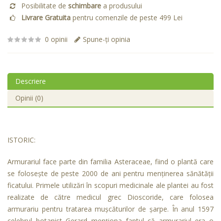
Posibilitate de
schimbare
a produsului
Livrare Gratuita
pentru comenzile de peste 499 Lei
0 opinii
Spune-ţi opinia
Descriere
Opinii (0)
ISTORIC:
Armurariul face parte din familia Asteraceae, fiind o plantă care
se foloseşte de peste 2000 de ani pentru menţinerea sănătăţii
ficatului. Primele utilizări în scopuri medicinale ale plantei au fost
realizate de către medicul grec Dioscoride, care folosea
armurariu pentru tratarea muşcăturilor de şarpe. În anul 1597
celebrul botanist Gerard menţiona faptul că armurariul era o