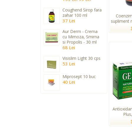
Coughend Sirop fara
zahar 100 ml
Coenzim
37 Lei
supliment n
Aur Derm - Crema
cu Mimoza, Smirna
si Propolis - 30 ml
68 Lei
Visislim Light 30 cps
53 Lei
Miprosept 10 buc
40 Lei
Antioxida
Plus