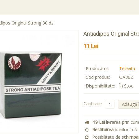
dipos Original Strong 30 dz
Antiadipos Original St
11 Lei
Producător:
Televita
Cod produs:
OA362
Disponibilitate:
În Stoc
Cantitate
Adaugă 
19 Lei
livrarea prin curi
Restituirea
banilor in 5 
Posibilitate de
schimba