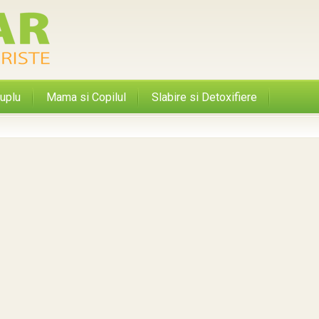
uplu
Mama si Copilul
Slabire si Detoxifiere