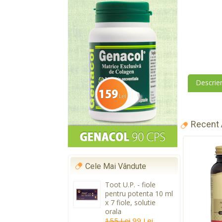
Descrie
Recent
Cele Mai Vândute
Toot U.P. - fiole
pentru potenta 10 ml
x 7 fiole, solutie
orala
155 Lei
99 Lei