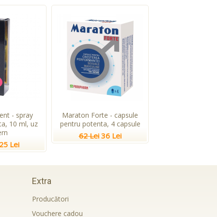
ent - spray
Maraton Forte - capsule
a, 10 ml, uz
pentru potenta, 4 capsule
ern
62 Lei
36 Lei
25 Lei
Extra
Producători
Vouchere cadou