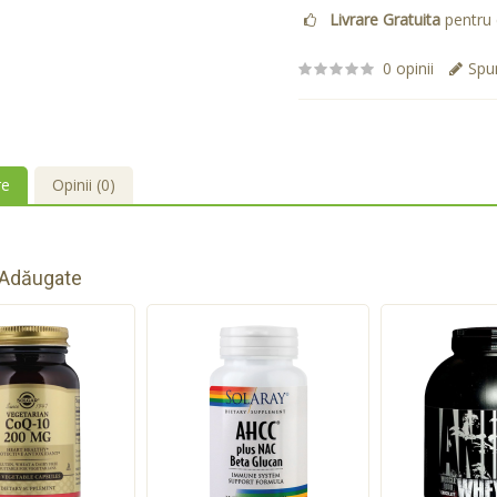
Livrare Gratuita
pentru 
0 opinii
Spun
re
Opinii (0)
 Adăugate