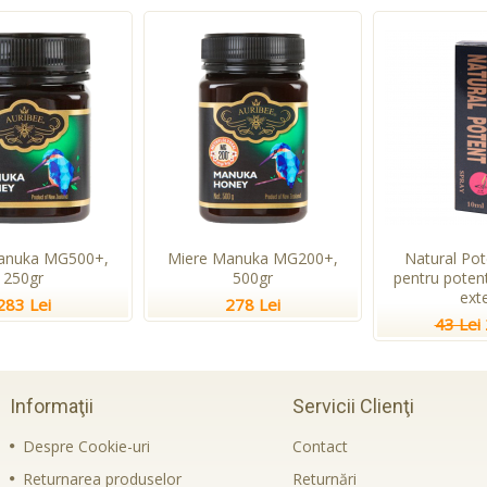
anuka MG500+,
Miere Manuka MG200+,
Natural Pot
250gr
500gr
pentru potent
ext
283 Lei
278 Lei
43 Lei
Informaţii
Servicii Clienţi
Despre Cookie-uri
Contact
Returnarea produselor
Returnări