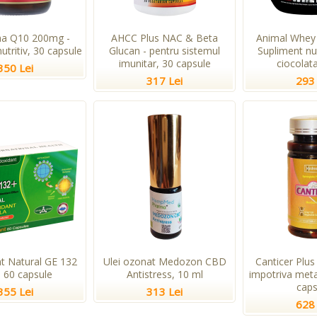
a Q10 200mg -
AHCC Plus NAC & Beta
Animal Whey 
utritiv, 30 capsule
Glucan - pentru sistemul
Supliment nu
imunitar, 30 capsule
ciocolata
350 Lei
317 Lei
293 
nt Natural GE 132
Ulei ozonat Medozon CBD
Canticer Plus
, 60 capsule
Antistress, 10 ml
impotriva meta
caps
355 Lei
313 Lei
628 