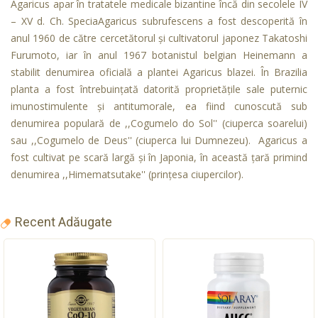
Agaricus apar în tratatele medicale bizantine încă din secolele IV
– XV d. Ch. SpeciaAgaricus subrufescens a fost descoperită în
anul 1960 de către cercetătorul şi cultivatorul japonez Takatoshi
Furumoto, iar în anul 1967 botanistul belgian Heinemann a
stabilit denumirea oficială a plantei Agaricus blazei. În Brazilia
planta a fost întrebuinţată datorită proprietăţile sale puternic
imunostimulente şi antitumorale, ea fiind cunoscută sub
denumirea populară de ,,Cogumelo do Sol'' (ciuperca soarelui)
sau ,,Cogumelo de Deus'' (ciuperca lui Dumnezeu). Agaricus a
fost cultivat pe scară largă şi în Japonia, în această ţară primind
denumirea ,,Himematsutake'' (prinţesa ciupercilor).
Recent Adăugate