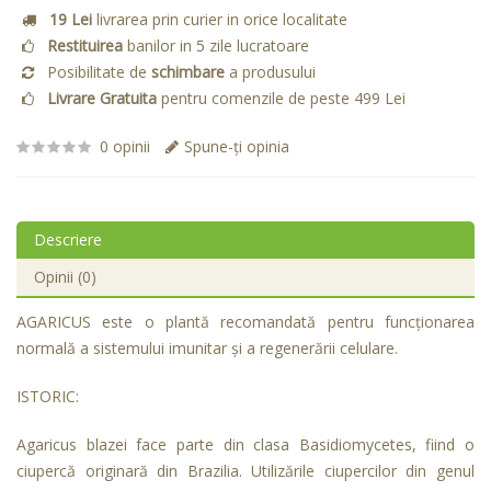
19 Lei
livrarea prin curier in orice localitate
Restituirea
banilor in 5 zile lucratoare
Posibilitate de
schimbare
a produsului
Livrare Gratuita
pentru comenzile de peste 499 Lei
0 opinii
Spune-ţi opinia
Descriere
Opinii (0)
AGARICUS este o plantă recomandată pentru funcţionarea
normală a sistemului imunitar şi a regenerării celulare.
ISTORIC:
Agaricus blazei face parte din clasa Basidiomycetes, fiind o
ciupercă originară din Brazilia. Utilizările ciupercilor din genul