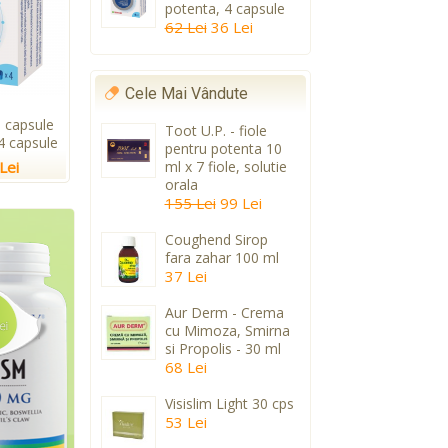
potenta, 4 capsule
62 Lei
36 Lei
Cele Mai Vândute
 capsule
Toot U.P. - fiole
4 capsule
pentru potenta 10
Lei
ml x 7 fiole, solutie
orala
155 Lei
99 Lei
Coughend Sirop
fara zahar 100 ml
37 Lei
Aur Derm - Crema
cu Mimoza, Smirna
si Propolis - 30 ml
68 Lei
Visislim Light 30 cps
53 Lei