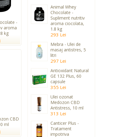
Animal Whey
Chocolate -
Supliment nutritiv
colate -
aroma ciocolata,
tiv aroma
1.8 kg
.8 kg
293 Lei
i
Mebra - Ulei de
masaj antistres, 5
litri
297 Lei
Antioxidant Natural
GE 132 Plus, 60
capsule
355 Lei
Ulei ozonat
Medozon CBD
Antistress, 10 ml
313 Lei
dozon CBD
Canticer Plus -
10 ml
Tratament
i
impotriva