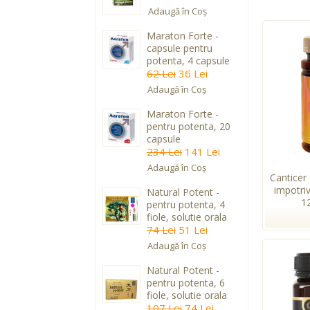
Adaugă în Coş
Maraton Forte -
capsule pentru
potenta, 4 capsule
62 Lei
36 Lei
Adaugă în Coş
Maraton Forte -
pentru potenta, 20
capsule
234 Lei
141 Lei
Adaugă în Coş
Canticer
impotri
Natural Potent -
1
pentru potenta, 4
fiole, solutie orala
74 Lei
51 Lei
Adaugă în Coş
Natural Potent -
pentru potenta, 6
fiole, solutie orala
107 Lei
74 Lei