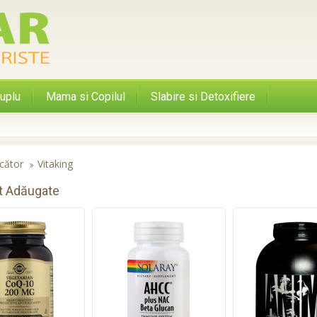
uplu
Mama si Copilul
Slabire si Detoxifiere
cător
Vitaking
t Adăugate