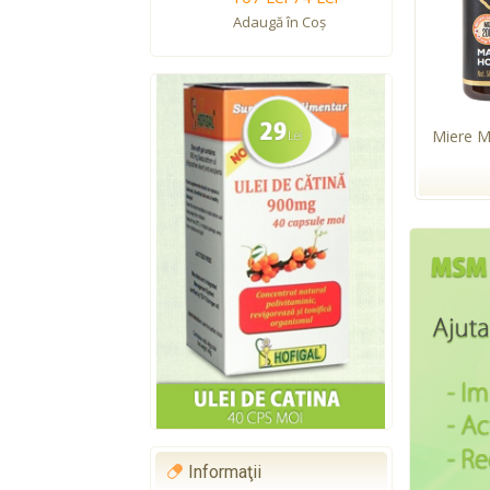
Adaugă în Coş
Miere 
Informaţii