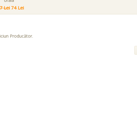
orala
7 Lei
74 Lei
iciun Producător.