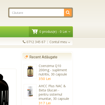
0 produs(e) - 0 Lei
0712 345 67
Contul meu
Recent Adăugate
Coenzima Q10
200mg - supliment
nutritiv, 30 capsule
350 Lei
AHCC Plus NAC &
Beta Glucan -
pentru sistemul
imunitar, 30 capsule
317 Lei