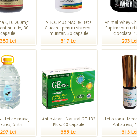
ma Q10 200mg -
AHCC Plus NAC & Beta
Animal Whey Cho
ent nutritiv, 30
Glucan - pentru sistemul
Supliment nutri
capsule
imunitar, 30 capsule
ciocolata, 1
350 Lei
317 Lei
293 Le
- Ulei de masaj
Antioxidant Natural GE 132
Ulei ozonat Me
stres, 5 litri
Plus, 60 capsule
Antistress, 
297 Lei
355 Lei
313 Le