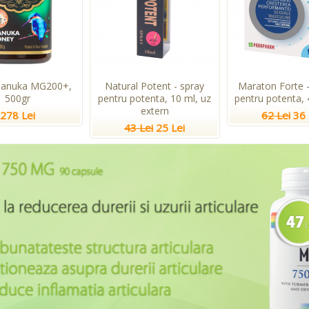
Manuka MG200+,
Natural Potent - spray
Maraton Forte -
500gr
pentru potenta, 10 ml, uz
pentru potenta, 
extern
278 Lei
62 Lei
36 
43 Lei
25 Lei