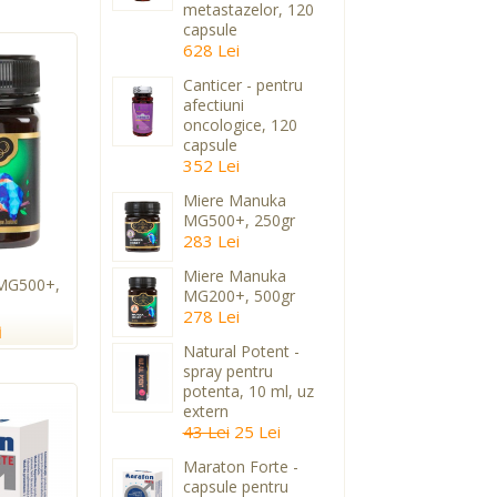
metastazelor, 120
capsule
628 Lei
Canticer - pentru
afectiuni
oncologice, 120
capsule
352 Lei
Miere Manuka
MG500+, 250gr
283 Lei
Miere Manuka
MG500+,
MG200+, 500gr
278 Lei
i
Natural Potent -
spray pentru
potenta, 10 ml, uz
extern
43 Lei
25 Lei
Maraton Forte -
capsule pentru