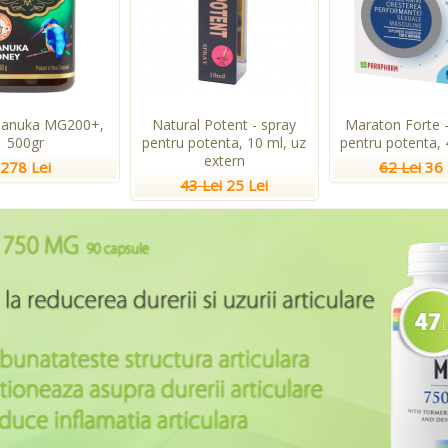
Manuka MG200+,
Natural Potent - spray
Maraton Forte -
500gr
pentru potenta, 10 ml, uz
pentru potenta, 
extern
278 Lei
62 Lei
36 
43 Lei
25 Lei