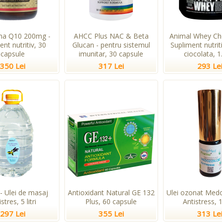
ma Q10 200mg -
AHCC Plus NAC & Beta
Animal Whey Cho
ent nutritiv, 30
Glucan - pentru sistemul
Supliment nutri
capsule
imunitar, 30 capsule
ciocolata, 1
350 Lei
317 Lei
293 Le
- Ulei de masaj
Antioxidant Natural GE 132
Ulei ozonat Me
stres, 5 litri
Plus, 60 capsule
Antistress, 
297 Lei
355 Lei
313 Le