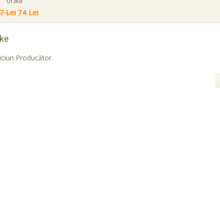
orala
7 Lei
74 Lei
ke
iciun Producător.