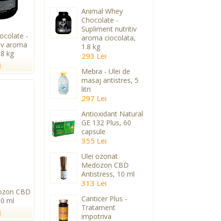
Animal Whey
Chocolate -
Supliment nutritiv
colate -
aroma ciocolata,
tiv aroma
1.8 kg
.8 kg
293 Lei
i
Mebra - Ulei de
masaj antistres, 5
litri
297 Lei
Antioxidant Natural
GE 132 Plus, 60
capsule
355 Lei
Ulei ozonat
Medozon CBD
Antistress, 10 ml
313 Lei
dozon CBD
Canticer Plus -
10 ml
Tratament
i
impotriva