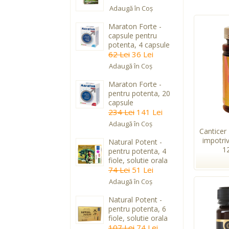
Adaugă în Coş
Maraton Forte -
capsule pentru
potenta, 4 capsule
62 Lei
36 Lei
Adaugă în Coş
Maraton Forte -
pentru potenta, 20
capsule
234 Lei
141 Lei
Adaugă în Coş
Canticer
impotri
Natural Potent -
1
pentru potenta, 4
fiole, solutie orala
74 Lei
51 Lei
Adaugă în Coş
Natural Potent -
pentru potenta, 6
fiole, solutie orala
107 Lei
74 Lei