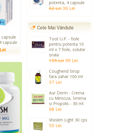
potenta, 4 capsule
62 Lei
36 Lei
Cele Mai Vândute
 capsule
Toot U.P. - fiole
4 capsule
pentru potenta 10
Lei
ml x 7 fiole, solutie
orala
155 Lei
99 Lei
Coughend Sirop
fara zahar 100 ml
37 Lei
Aur Derm - Crema
cu Mimoza, Smirna
si Propolis - 30 ml
68 Lei
Visislim Light 30 cps
53 Lei