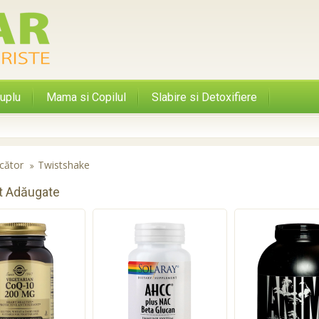
uplu
Mama si Copilul
Slabire si Detoxifiere
cător
Twistshake
t Adăugate