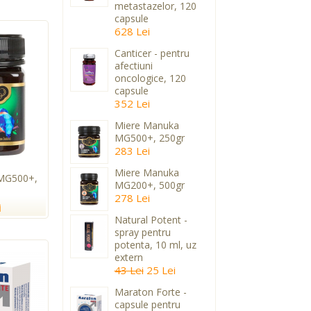
metastazelor, 120
capsule
628 Lei
Canticer - pentru
afectiuni
oncologice, 120
capsule
352 Lei
Miere Manuka
MG500+, 250gr
283 Lei
Miere Manuka
MG500+,
MG200+, 500gr
278 Lei
i
Natural Potent -
spray pentru
potenta, 10 ml, uz
extern
43 Lei
25 Lei
Maraton Forte -
capsule pentru