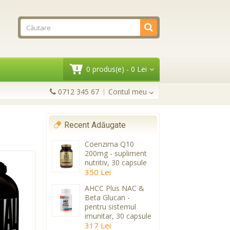
0 produs(e) - 0 Lei
0712 345 67
Contul meu
Recent Adăugate
Coenzima Q10
200mg - supliment
nutritiv, 30 capsule
350 Lei
AHCC Plus NAC &
Beta Glucan -
pentru sistemul
imunitar, 30 capsule
317 Lei