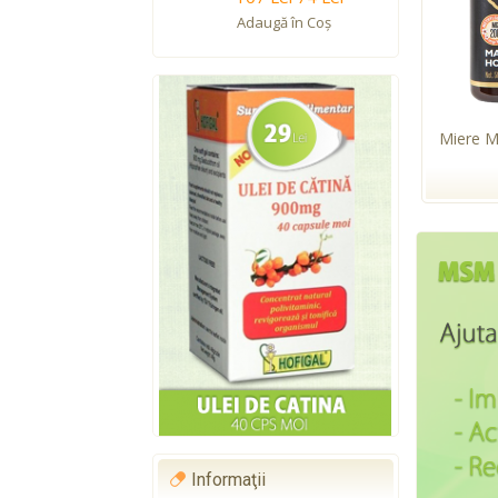
Adaugă în Coş
Miere 
Informaţii