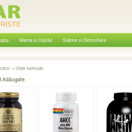
uplu
Mama si Copilul
Slabire si Detoxifiere
cător
OMA Gertrude
t Adăugate