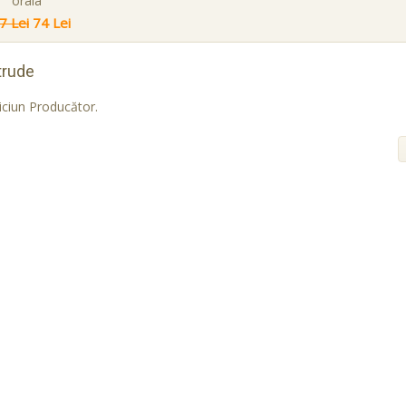
orala
7 Lei
74 Lei
trude
iciun Producător.