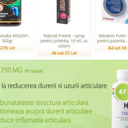
Manuka MG200+,
Natural Potent - spray
Maraton Forte -
500gr
pentru potenta, 10 ml, uz
pentru potenta, 
extern
278 Lei
62 Lei
36 
43 Lei
25 Lei