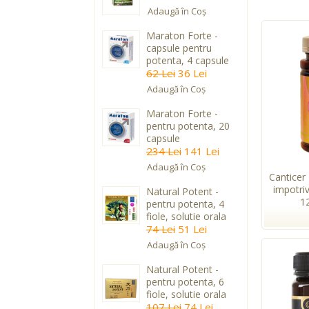
Adaugă în Coş
Maraton Forte -
capsule pentru
potenta, 4 capsule
62 Lei
36 Lei
Adaugă în Coş
Maraton Forte -
pentru potenta, 20
capsule
234 Lei
141 Lei
Adaugă în Coş
Canticer
impotri
Natural Potent -
1
pentru potenta, 4
fiole, solutie orala
74 Lei
51 Lei
Adaugă în Coş
Natural Potent -
pentru potenta, 6
fiole, solutie orala
107 Lei
74 Lei