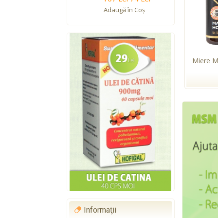
Adaugă în Coş
Miere 
Informaţii