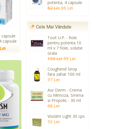
potenta, 4 capsule
62 Lei
36 Lei
Cele Mai Vândute
 capsule
Toot U.P. - fiole
4 capsule
pentru potenta 10
Lei
ml x 7 fiole, solutie
orala
155 Lei
99 Lei
Coughend Sirop
fara zahar 100 ml
37 Lei
Aur Derm - Crema
cu Mimoza, Smirna
si Propolis - 30 ml
68 Lei
Visislim Light 30 cps
53 Lei