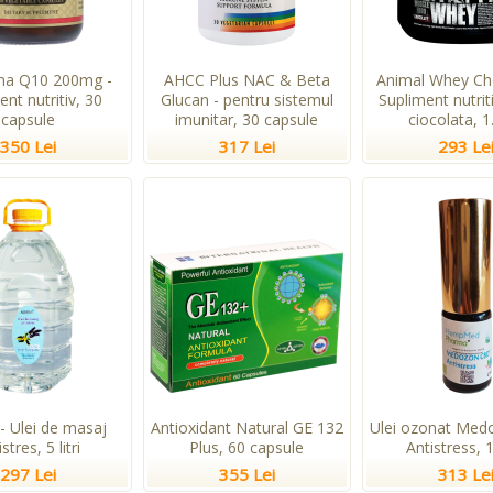
ma Q10 200mg -
AHCC Plus NAC & Beta
Animal Whey Cho
ent nutritiv, 30
Glucan - pentru sistemul
Supliment nutri
capsule
imunitar, 30 capsule
ciocolata, 1
350 Lei
317 Lei
293 Le
- Ulei de masaj
Antioxidant Natural GE 132
Ulei ozonat Me
stres, 5 litri
Plus, 60 capsule
Antistress, 
297 Lei
355 Lei
313 Le