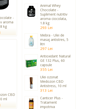
Animal Whey
Chocolate -
Supliment nutritiv
colate -
aroma ciocolata,
tiv aroma
1.8 kg
.8 kg
293 Lei
i
Mebra - Ulei de
masaj antistres, 5
litri
297 Lei
Antioxidant Natural
GE 132 Plus, 60
capsule
355 Lei
Ulei ozonat
Medozon CBD
Antistress, 10 ml
313 Lei
dozon CBD
Canticer Plus -
10 ml
Tratament
i
impotriva