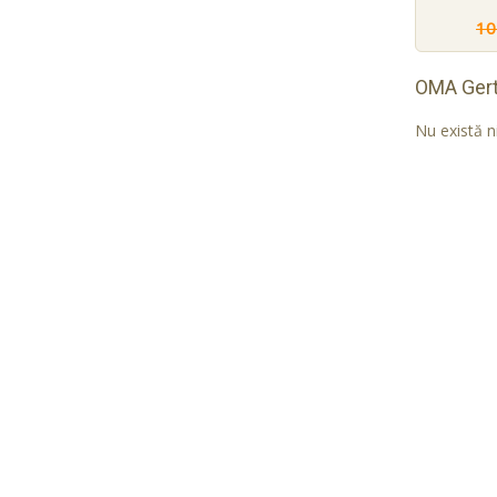
10
OMA Ger
Nu există n