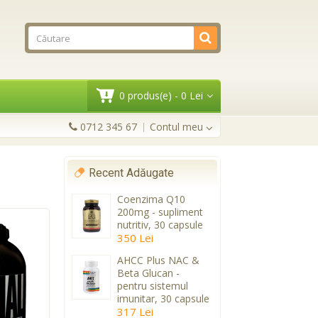
0 produs(e) - 0 Lei
0712 345 67
Contul meu
Recent Adăugate
Coenzima Q10
200mg - supliment
nutritiv, 30 capsule
350 Lei
AHCC Plus NAC &
Beta Glucan -
pentru sistemul
imunitar, 30 capsule
317 Lei