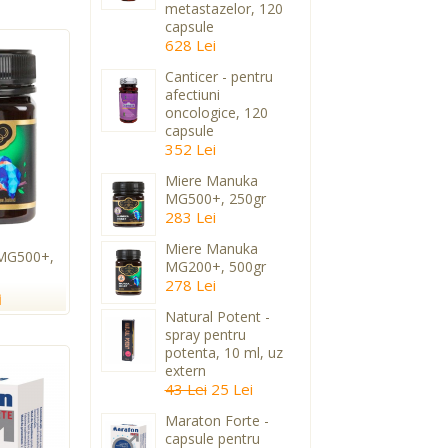
metastazelor, 120
capsule
628 Lei
Canticer - pentru
afectiuni
oncologice, 120
capsule
352 Lei
Miere Manuka
MG500+, 250gr
283 Lei
Miere Manuka
MG500+,
MG200+, 500gr
278 Lei
i
Natural Potent -
spray pentru
potenta, 10 ml, uz
extern
43 Lei
25 Lei
Maraton Forte -
capsule pentru