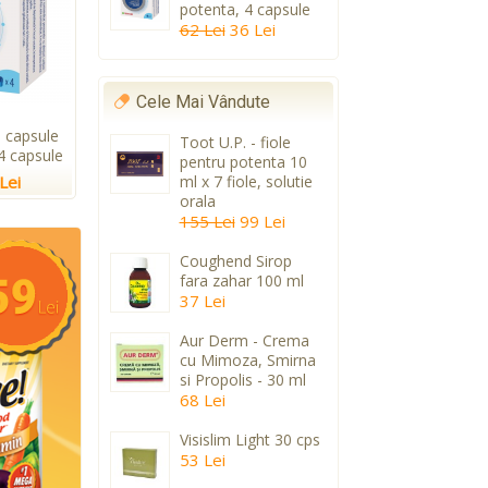
potenta, 4 capsule
62 Lei
36 Lei
Cele Mai Vândute
 capsule
Toot U.P. - fiole
4 capsule
pentru potenta 10
Lei
ml x 7 fiole, solutie
orala
155 Lei
99 Lei
Coughend Sirop
fara zahar 100 ml
37 Lei
Aur Derm - Crema
cu Mimoza, Smirna
si Propolis - 30 ml
68 Lei
Visislim Light 30 cps
53 Lei