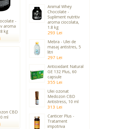
Animal Whey
Chocolate -
Supliment nutritiv
colate -
aroma ciocolata,
tiv aroma
1.8 kg
.8 kg
293 Lei
i
Mebra - Ulei de
masaj antistres, 5
litri
297 Lei
Antioxidant Natural
GE 132 Plus, 60
capsule
355 Lei
Ulei ozonat
Medozon CBD
Antistress, 10 ml
313 Lei
dozon CBD
Canticer Plus -
10 ml
Tratament
i
impotriva