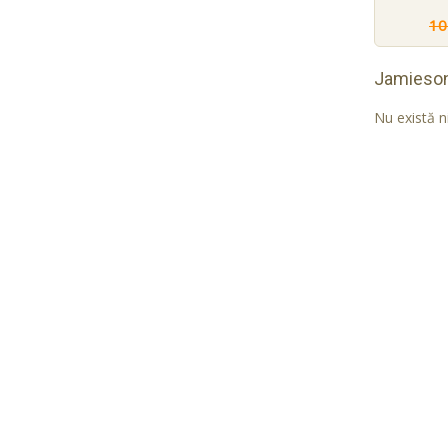
10
Jamieso
Nu există n