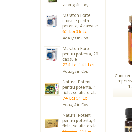
Adaugă în Coş
Maraton Forte -
capsule pentru
potenta, 4 capsule
62 Lei
36 Lei
Adaugă în Coş
Maraton Forte -
pentru potenta, 20
capsule
234 Lei
141 Lei
Adaugă în Coş
Canticer
impotri
Natural Potent -
1
pentru potenta, 4
fiole, solutie orala
74 Lei
51 Lei
Adaugă în Coş
Natural Potent -
pentru potenta, 6
fiole, solutie orala
107 Lei
74 Lei