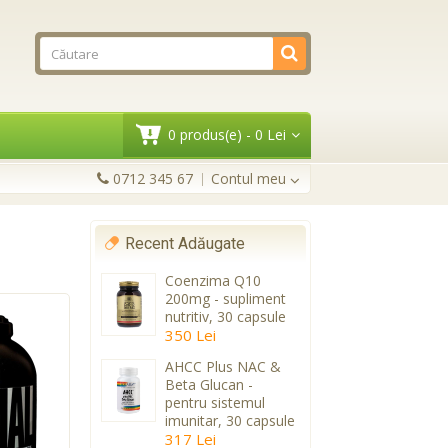
0 produs(e) - 0 Lei
0712 345 67
Contul meu
Recent Adăugate
Coenzima Q10
200mg - supliment
nutritiv, 30 capsule
350 Lei
AHCC Plus NAC &
Beta Glucan -
pentru sistemul
imunitar, 30 capsule
317 Lei