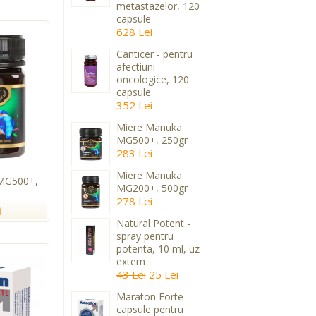
metastazelor, 120
capsule
628 Lei
Canticer - pentru
afectiuni
oncologice, 120
capsule
352 Lei
Miere Manuka
MG500+, 250gr
283 Lei
Miere Manuka
MG500+,
MG200+, 500gr
278 Lei
i
Natural Potent -
spray pentru
potenta, 10 ml, uz
extern
43 Lei
25 Lei
Maraton Forte -
capsule pentru