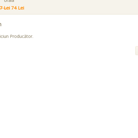
orala
7 Lei
74 Lei
n
iciun Producător.