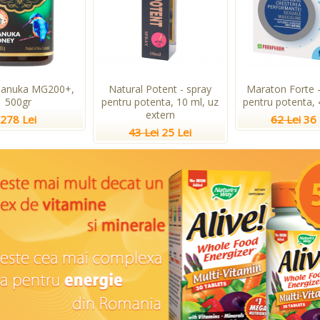
Manuka MG200+,
Natural Potent - spray
Maraton Forte -
500gr
pentru potenta, 10 ml, uz
pentru potenta, 
extern
278 Lei
62 Lei
36 
43 Lei
25 Lei