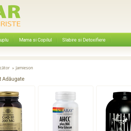
uplu
Mama si Copilul
Slabire si Detoxifiere
cător
Jamieson
t Adăugate