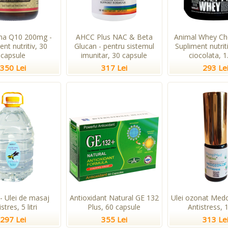
ma Q10 200mg -
AHCC Plus NAC & Beta
Animal Whey Cho
ent nutritiv, 30
Glucan - pentru sistemul
Supliment nutri
capsule
imunitar, 30 capsule
ciocolata, 1
350 Lei
317 Lei
293 Le
- Ulei de masaj
Antioxidant Natural GE 132
Ulei ozonat Me
stres, 5 litri
Plus, 60 capsule
Antistress, 
297 Lei
355 Lei
313 Le