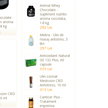
Animal Whey
Chocolate -
Supliment nutritiv
colate -
aroma ciocolata,
tiv aroma
1.8 kg
.8 kg
293 Lei
i
Mebra - Ulei de
masaj antistres, 5
litri
297 Lei
Antioxidant Natural
GE 132 Plus, 60
capsule
355 Lei
Ulei ozonat
Medozon CBD
Antistress, 10 ml
313 Lei
dozon CBD
Canticer Plus -
10 ml
Tratament
i
impotriva