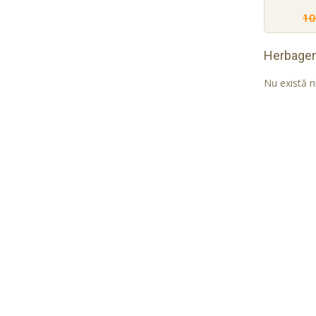
10
Herbage
Nu există n