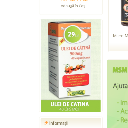
Adaugă în Coş
Miere 
Informaţii