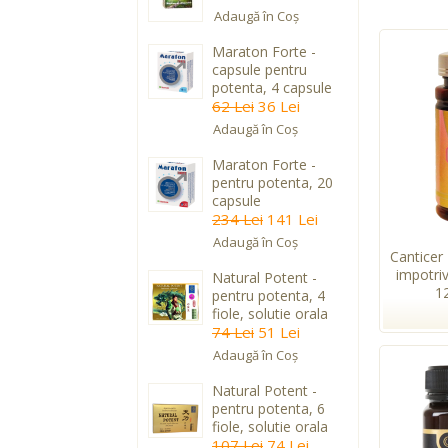
Adaugă în Coş
Maraton Forte -
capsule pentru
potenta, 4 capsule
62 Lei
36 Lei
Adaugă în Coş
Maraton Forte -
pentru potenta, 20
capsule
234 Lei
141 Lei
Adaugă în Coş
Canticer
impotri
Natural Potent -
1
pentru potenta, 4
fiole, solutie orala
74 Lei
51 Lei
Adaugă în Coş
Natural Potent -
pentru potenta, 6
fiole, solutie orala
107 Lei
74 Lei