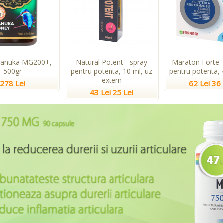
Manuka MG200+,
Natural Potent - spray
Maraton Forte -
500gr
pentru potenta, 10 ml, uz
pentru potenta, 
extern
278 Lei
62 Lei
36 
43 Lei
25 Lei