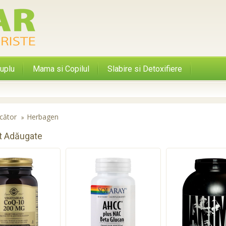
uplu
Mama si Copilul
Slabire si Detoxifiere
cător
Herbagen
t Adăugate