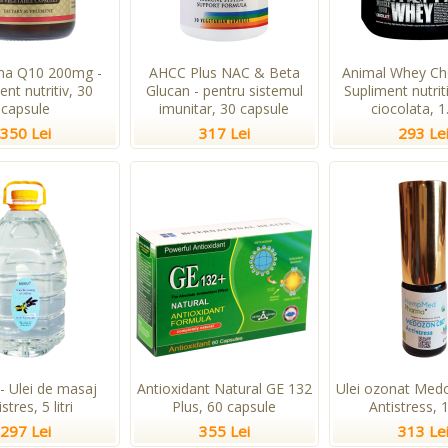
ma Q10 200mg -
AHCC Plus NAC & Beta
Animal Whey Cho
ent nutritiv, 30
Glucan - pentru sistemul
Supliment nutri
capsule
imunitar, 30 capsule
ciocolata, 1
350 Lei
317 Lei
293 Le
- Ulei de masaj
Antioxidant Natural GE 132
Ulei ozonat Me
stres, 5 litri
Plus, 60 capsule
Antistress, 
297 Lei
355 Lei
313 Le