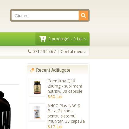
0 produs(e) - 0 Lei
0712 345 67
Contul meu
Recent Adăugate
Coenzima Q10
200mg - supliment
nutritiv, 30 capsule
350 Lei
AHCC Plus NAC &
Beta Glucan -
pentru sistemul
imunitar, 30 capsule
317 Lei