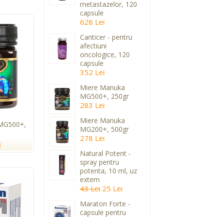
metastazelor, 120
capsule
628 Lei
Canticer - pentru
afectiuni
oncologice, 120
capsule
352 Lei
Miere Manuka
MG500+, 250gr
283 Lei
Miere Manuka
MG500+,
MG200+, 500gr
278 Lei
i
Natural Potent -
spray pentru
potenta, 10 ml, uz
extern
43 Lei
25 Lei
Maraton Forte -
capsule pentru