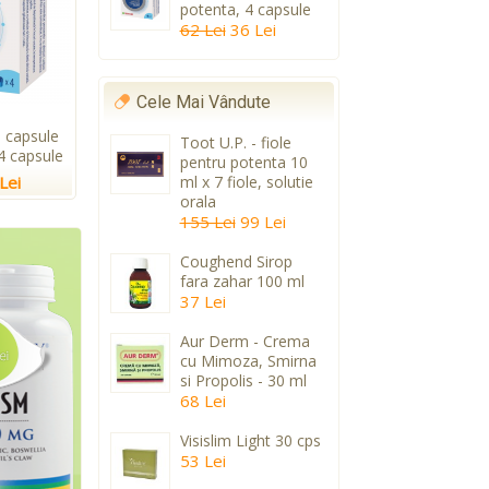
potenta, 4 capsule
62 Lei
36 Lei
Cele Mai Vândute
 capsule
Toot U.P. - fiole
4 capsule
pentru potenta 10
Lei
ml x 7 fiole, solutie
orala
155 Lei
99 Lei
Coughend Sirop
fara zahar 100 ml
37 Lei
Aur Derm - Crema
cu Mimoza, Smirna
si Propolis - 30 ml
68 Lei
Visislim Light 30 cps
53 Lei