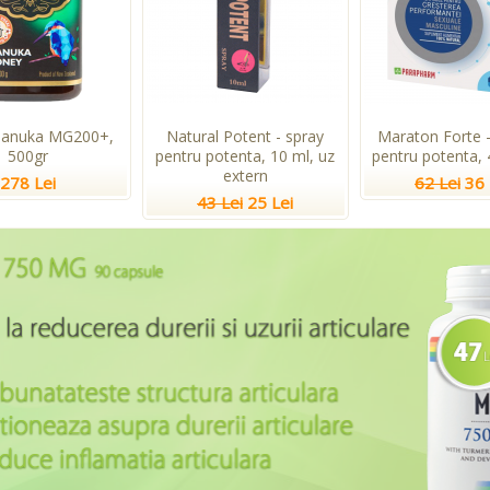
Manuka MG200+,
Natural Potent - spray
Maraton Forte -
500gr
pentru potenta, 10 ml, uz
pentru potenta, 
extern
278 Lei
62 Lei
36 
43 Lei
25 Lei