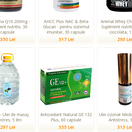
ma Q10 200mg -
AHCC Plus NAC & Beta
Animal Whey Cho
ent nutritiv, 30
Glucan - pentru sistemul
Supliment nutri
capsule
imunitar, 30 capsule
ciocolata, 1
350 Lei
317 Lei
293 Le
- Ulei de masaj
Antioxidant Natural GE 132
Ulei ozonat Me
stres, 5 litri
Plus, 60 capsule
Antistress, 
297 Lei
355 Lei
313 Le