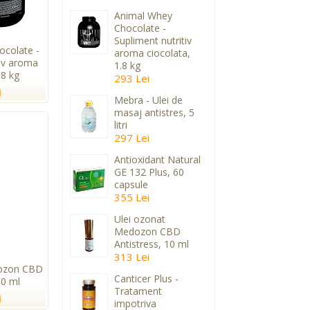
Animal Whey
Chocolate -
Supliment nutritiv
colate -
aroma ciocolata,
tiv aroma
1.8 kg
.8 kg
293 Lei
i
Mebra - Ulei de
masaj antistres, 5
litri
297 Lei
Antioxidant Natural
GE 132 Plus, 60
capsule
355 Lei
Ulei ozonat
Medozon CBD
Antistress, 10 ml
313 Lei
dozon CBD
Canticer Plus -
10 ml
Tratament
i
impotriva