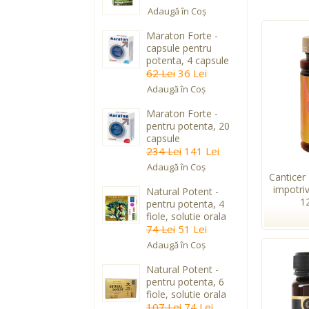
Adaugă în Coş
Maraton Forte -
capsule pentru
potenta, 4 capsule
62 Lei
36 Lei
Adaugă în Coş
Maraton Forte -
pentru potenta, 20
capsule
234 Lei
141 Lei
Adaugă în Coş
Canticer
impotri
Natural Potent -
1
pentru potenta, 4
fiole, solutie orala
74 Lei
51 Lei
Adaugă în Coş
Natural Potent -
pentru potenta, 6
fiole, solutie orala
107 Lei
74 Lei