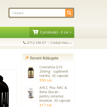
0 produs(e) - 0 Lei
0712 345 67
Contul meu
Recent Adăugate
Coenzima Q10
200mg - supliment
nutritiv, 30 capsule
350 Lei
AHCC Plus NAC &
Beta Glucan -
pentru sistemul
imunitar, 30 capsule
317 Lei