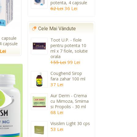
potenta, 4 capsule
62 Lei
36 Lei
Cele Mai Vândute
 capsule
Toot U.P. - fiole
4 capsule
pentru potenta 10
Lei
ml x 7 fiole, solutie
orala
155 Lei
99 Lei
Coughend Sirop
fara zahar 100 ml
37 Lei
Aur Derm - Crema
cu Mimoza, Smirna
si Propolis - 30 ml
68 Lei
Visislim Light 30 cps
53 Lei