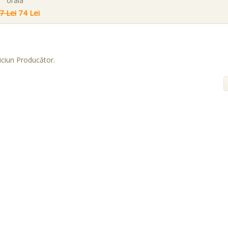
orala
7 Lei
74 Lei
iciun Producător.