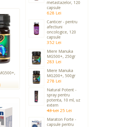
metastazelor, 120
capsule
628 Lei
Canticer - pentru
afectiuni
oncologice, 120
capsule
352 Lei
Miere Manuka
MG500+, 250gr
283 Lei
Miere Manuka
MG500+,
MG200+, 500gr
278 Lei
i
Natural Potent -
spray pentru
potenta, 10 ml, uz
extern
43 Lei
25 Lei
Maraton Forte -
capsule pentru