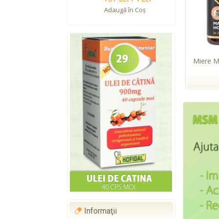
Adaugă în Coş
Miere 
Informaţii