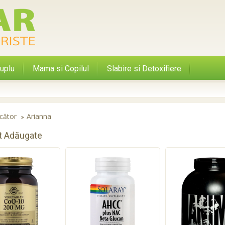
uplu
Mama si Copilul
Slabire si Detoxifiere
cător
Arianna
t Adăugate