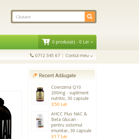
0 produs(e) - 0 Lei
0712 345 67
Contul meu
Recent Adăugate
Coenzima Q10
200mg - supliment
nutritiv, 30 capsule
350 Lei
AHCC Plus NAC &
Beta Glucan -
pentru sistemul
imunitar, 30 capsule
317 Lei