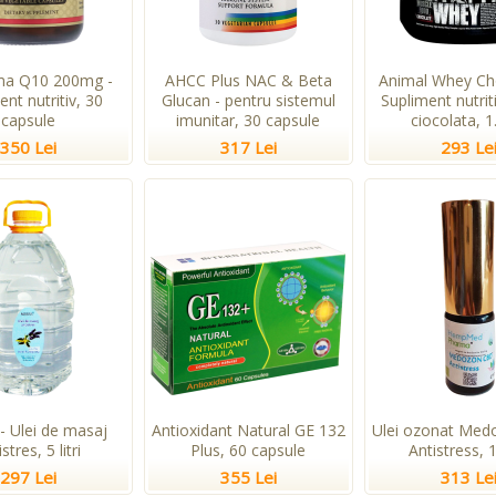
ma Q10 200mg -
AHCC Plus NAC & Beta
Animal Whey Cho
ent nutritiv, 30
Glucan - pentru sistemul
Supliment nutri
capsule
imunitar, 30 capsule
ciocolata, 1
350 Lei
317 Lei
293 Le
- Ulei de masaj
Antioxidant Natural GE 132
Ulei ozonat Me
stres, 5 litri
Plus, 60 capsule
Antistress, 
297 Lei
355 Lei
313 Le