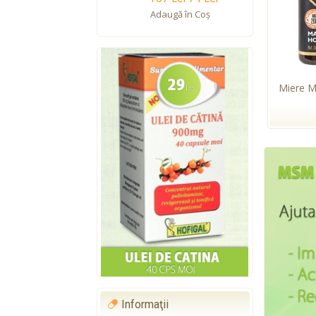
Adaugă în Coş
Miere 
Informaţii