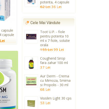
potenta, 4 capsule
62 Lei
36 Lei
Cele Mai Vândute
 capsule
Toot U.P. - fiole
4 capsule
pentru potenta 10
Lei
ml x 7 fiole, solutie
orala
155 Lei
99 Lei
Coughend Sirop
fara zahar 100 ml
37 Lei
Aur Derm - Crema
cu Mimoza, Smirna
si Propolis - 30 ml
68 Lei
Visislim Light 30 cps
53 Lei