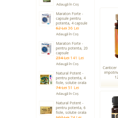
Adaugă în Coş
Maraton Forte -
capsule pentru
potenta, 4 capsule
62 Lei
36 Lei
Adaugă în Coş
Maraton Forte -
pentru potenta, 20
capsule
234 Lei
141 Lei
Adaugă în Coş
Canticer
impotri
Natural Potent -
1
pentru potenta, 4
fiole, solutie orala
74 Lei
51 Lei
Adaugă în Coş
Natural Potent -
pentru potenta, 6
fiole, solutie orala
107 Lei
74 Lei