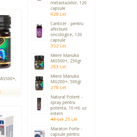
metastazelor, 120
capsule
628 Lei
Canticer - pentru
afectiuni
oncologice, 120
capsule
352 Lei
Miere Manuka
MG500+, 250gr
283 Lei
Miere Manuka
MG500+,
MG200+, 500gr
278 Lei
i
Natural Potent -
spray pentru
potenta, 10 ml, uz
extern
43 Lei
25 Lei
Maraton Forte -
capsule pentru