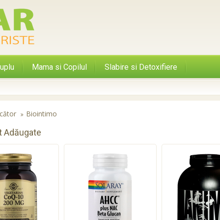
uplu
Mama si Copilul
Slabire si Detoxifiere
cător
Biointimo
t Adăugate