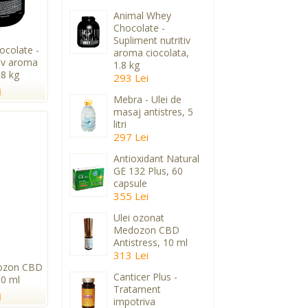
Animal Whey
Chocolate -
Supliment nutritiv
colate -
aroma ciocolata,
tiv aroma
1.8 kg
.8 kg
293 Lei
i
Mebra - Ulei de
masaj antistres, 5
litri
297 Lei
Antioxidant Natural
GE 132 Plus, 60
capsule
355 Lei
Ulei ozonat
Medozon CBD
Antistress, 10 ml
313 Lei
dozon CBD
Canticer Plus -
10 ml
Tratament
i
impotriva