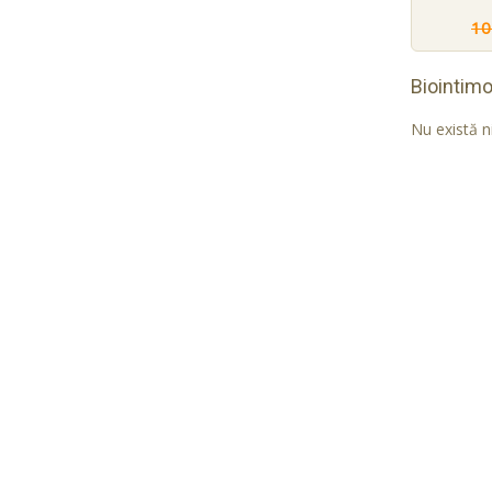
10
Biointim
Nu există n