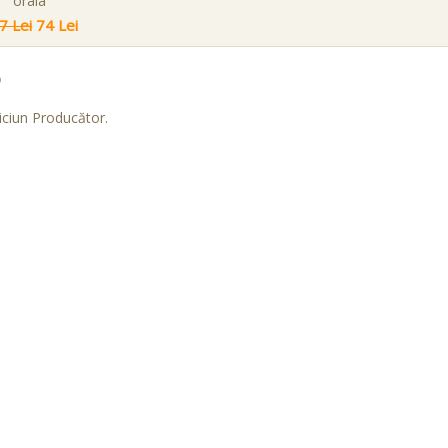
orala
7 Lei
74 Lei
o
iciun Producător.