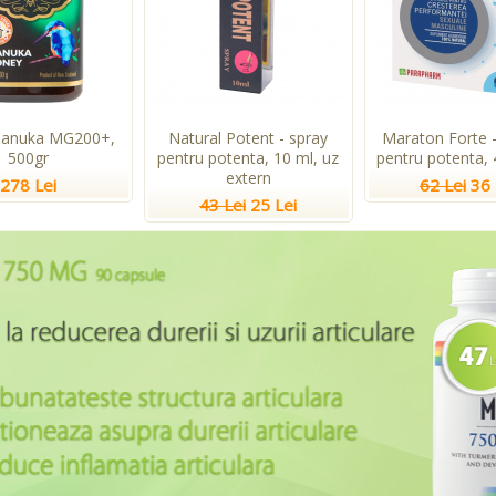
Manuka MG200+,
Natural Potent - spray
Maraton Forte -
500gr
pentru potenta, 10 ml, uz
pentru potenta, 
extern
278 Lei
62 Lei
36 
43 Lei
25 Lei